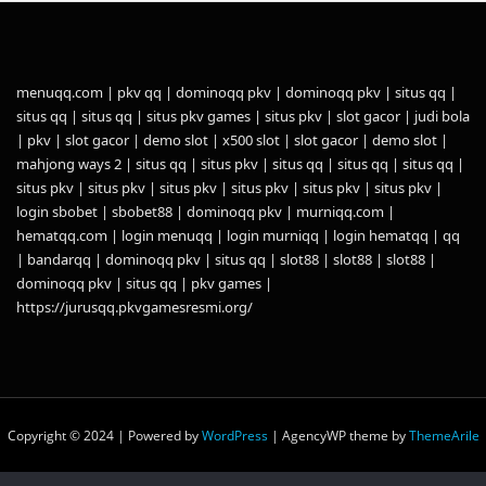
menuqq.com
|
pkv qq
|
dominoqq pkv
|
dominoqq pkv
|
situs qq
|
situs qq
|
situs qq
|
situs pkv games
|
situs pkv
|
slot gacor
|
judi bola
|
pkv
|
slot gacor
|
demo slot
|
x500 slot
|
slot gacor
|
demo slot
|
mahjong ways 2
|
situs qq
|
situs pkv
|
situs qq
|
situs qq
|
situs qq
|
situs pkv
|
situs pkv
|
situs pkv
|
situs pkv
|
situs pkv
|
situs pkv
|
login sbobet
|
sbobet88
|
dominoqq pkv
|
murniqq.com
|
hematqq.com
|
login menuqq
|
login murniqq
|
login hematqq
|
qq
|
bandarqq
|
dominoqq pkv
|
situs qq
|
slot88
|
slot88
|
slot88
|
dominoqq pkv
|
situs qq
|
pkv games
|
https://jurusqq.pkvgamesresmi.org/
Copyright © 2024 | Powered by
WordPress
|
AgencyWP theme by
ThemeArile