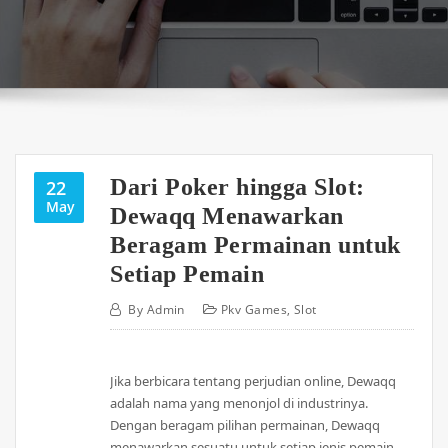
Dari Poker hingga Slot:
22
May
Dewaqq Menawarkan
Beragam Permainan untuk
Setiap Pemain
By
Admin
Pkv Games
,
Slot
Jika berbicara tentang perjudian online, Dewaqq
adalah nama yang menonjol di industrinya.
Dengan beragam pilihan permainan, Dewaqq
menawarkan sesuatu untuk setiap jenis pemain,