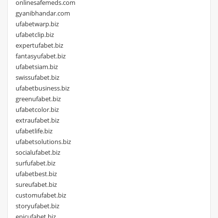
onlinesafemeds.com
gyanibhandar.com
ufabetwarp.biz
ufabetclip.biz
expertufabet.biz
fantasyufabet.biz
ufabetsiam.biz
swissufabet.biz
ufabetbusiness.biz
greenufabet.biz
ufabetcolor.biz
extraufabet.biz
ufabetlife.biz
ufabetsolutions.biz
socialufabet.biz
surfufabet.biz
ufabetbest.biz
sureufabet.biz
customufabet.biz
storyufabet.biz
epicufabet.biz