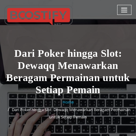
Skip
to
content
Dari Poker hingga Slot:
Dewaqq Menawarkan
Beragam Permainan untuk
Setiap Pemain
Home
Dari Poker hingga Slot: Dewaqq Menawarkan Beragam Permainan
untuk Setiap Pemain