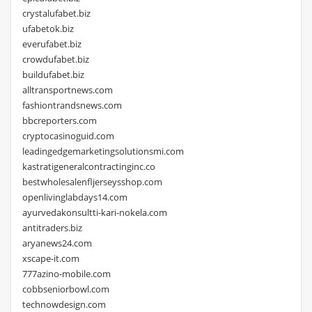
crystalufabet.biz
ufabetok.biz
everufabet.biz
crowdufabet.biz
buildufabet.biz
alltransportnews.com
fashiontrandsnews.com
bbcreporters.com
cryptocasinoguid.com
leadingedgemarketingsolutionsmi.com
kastratigeneralcontractinginc.co
bestwholesalenfljerseysshop.com
openlivinglabdays14.com
ayurvedakonsultti-kari-nokela.com
antitraders.biz
aryanews24.com
xscape-it.com
777azino-mobile.com
cobbseniorbowl.com
technowdesign.com