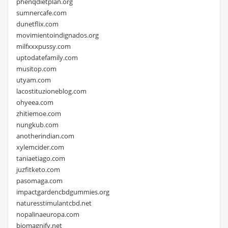
phenqdietplan.org
sumnercafe.com
dunetflix.com
movimientoindignados.org
milfxxxpussy.com
uptodatefamily.com
musitop.com
utyam.com
lacostituzioneblog.com
ohyeea.com
zhitiemoe.com
nungkub.com
anotherindian.com
xylemcider.com
taniaetiago.com
juzfitketo.com
pasomaga.com
impactgardencbdgummies.org
naturesstimulantcbd.net
nopalinaeuropa.com
biomagnify.net