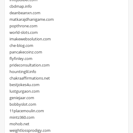
cbdmap.info
deanbeanxn.com
matkarajdhanigame.com
popthrone.com
world-slots.com
imakewebsolution.com
che-blog.com
pancakecoinz.com
flyfinley.com
prideconsultation.com
hountinglil.info
chakraaffirmations.net
bestjokes4u.com
lustgurgaon.com
geniejaar.com
bobbyslot.com
11placemoulin.com
mintz360.com
mohob.net
weightlossprodigy.com