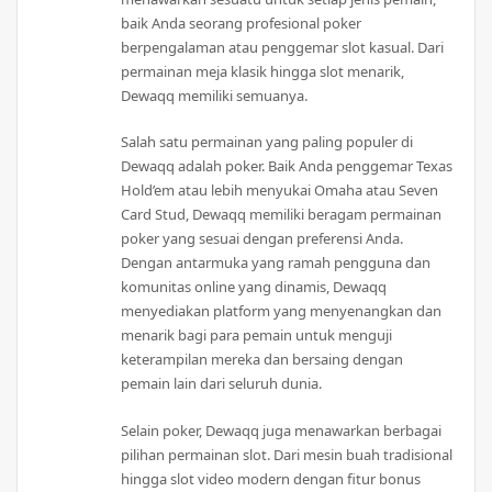
baik Anda seorang profesional poker
berpengalaman atau penggemar slot kasual. Dari
permainan meja klasik hingga slot menarik,
Dewaqq memiliki semuanya.
Salah satu permainan yang paling populer di
Dewaqq adalah poker. Baik Anda penggemar Texas
Hold’em atau lebih menyukai Omaha atau Seven
Card Stud, Dewaqq memiliki beragam permainan
poker yang sesuai dengan preferensi Anda.
Dengan antarmuka yang ramah pengguna dan
komunitas online yang dinamis, Dewaqq
menyediakan platform yang menyenangkan dan
menarik bagi para pemain untuk menguji
keterampilan mereka dan bersaing dengan
pemain lain dari seluruh dunia.
Selain poker, Dewaqq juga menawarkan berbagai
pilihan permainan slot. Dari mesin buah tradisional
hingga slot video modern dengan fitur bonus