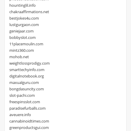
hountinglil.info
chakraaffirmations.net
bestjokes4u.com
lustgurgaon.com
geniejaar.com
bobbyslot.com
11placemoulin.com
mintz360.com
mohob.net
weightlossprodigy.com
smarttechyinfo.com
digitalnotebook.org
maxualguru.com
bongdasuncity.com
slot-pachi.com
freespinsslot.com
paradisefurballs.com
aveuere.info
cannabinoidtimes.com
greenproductsgui.com