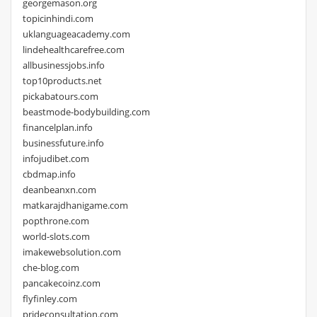
georgemason.org
topicinhindi.com
uklanguageacademy.com
lindehealthcarefree.com
allbusinessjobs.info
top10products.net
pickabatours.com
beastmode-bodybuilding.com
financelplan.info
businessfuture.info
infojudibet.com
cbdmap.info
deanbeanxn.com
matkarajdhanigame.com
popthrone.com
world-slots.com
imakewebsolution.com
che-blog.com
pancakecoinz.com
flyfinley.com
prideconsultation.com