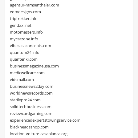
agentur-ramsenthaler.com
eomdesigns.com
triptrekker.info
gendxxi.net
motomasters.info
mycarzone.info
vibecasaconcepts.com
quantum24.info
quantenki.com
businessmagazineusa.com
medicwellcare.com
vidsmall.com
businessnews2day.com
worldnewsrecords.com
sterilepro24.com
solidtechbusiness.com
reviewcardgaming.com
experiencedexpertstowingservice.com
blackheadsshop.com
location-voiture-casablanca.org