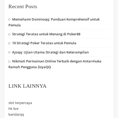
Recent Posts
Memahami Dominoqq: Panduan Komprehensif untuk
Pemula
Strategi Teratas untuk Menang di Poker88
10 Strategi Poker Teratas untuk Pemula
Ajoqq: Ujian Utama Strategi dan Keterampilan
Nikmati Permainan Online Terbaik dengan Antarmuka
Ramah Pengguna ZoyaQQ
LINK LAINNYA
slot terpercaya
hk live
bandarqq