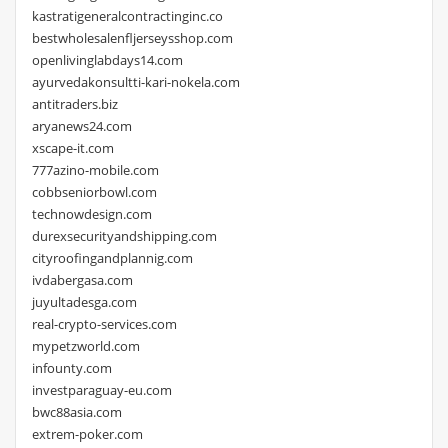
kastratigeneralcontractinginc.co
bestwholesalenfljerseysshop.com
openlivinglabdays14.com
ayurvedakonsultti-kari-nokela.com
antitraders.biz
aryanews24.com
xscape-it.com
777azino-mobile.com
cobbseniorbowl.com
technowdesign.com
durexsecurityandshipping.com
cityroofingandplannig.com
ivdabergasa.com
juyultadesga.com
real-crypto-services.com
mypetzworld.com
infounty.com
investparaguay-eu.com
bwc88asia.com
extrem-poker.com