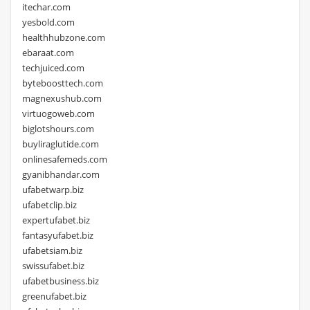
itechar.com
yesbold.com
healthhubzone.com
ebaraat.com
techjuiced.com
byteboosttech.com
magnexushub.com
virtuogoweb.com
biglotshours.com
buyliraglutide.com
onlinesafemeds.com
gyanibhandar.com
ufabetwarp.biz
ufabetclip.biz
expertufabet.biz
fantasyufabet.biz
ufabetsiam.biz
swissufabet.biz
ufabetbusiness.biz
greenufabet.biz