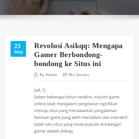
Revolusi Asikqq: Mengapa
23
May
Gamer Berbondong-
bondong ke Situs ini
By
Admin
Pkv Games
[ad_1]
Dalam beberapa tahun terakhir, industri game
online telah mengalami pergeseran signifikan
menuju situs yang menawarkan pengalaman
bermain game yang lebih mendalam dan interaktif.
Salah satu situs yang mulai populer di kalangan
gamer adalah Asikqq.