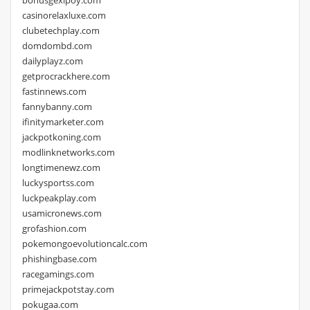
bonusgexipoy.com
casinorelaxluxe.com
clubetechplay.com
domdombd.com
dailyplayz.com
getprocrackhere.com
fastinnews.com
fannybanny.com
ifinitymarketer.com
jackpotkoning.com
modlinknetworks.com
longtimenewz.com
luckysportss.com
luckpeakplay.com
usamicronews.com
grofashion.com
pokemongoevolutioncalc.com
phishingbase.com
racegamings.com
primejackpotstay.com
pokugaa.com