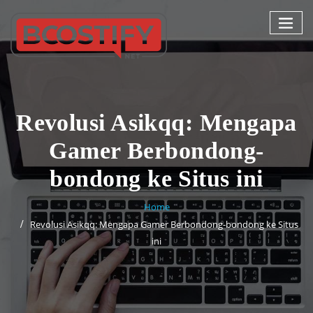
Skip
to
content
Revolusi Asikqq: Mengapa
Gamer Berbondong-
bondong ke Situs ini
Home
Revolusi Asikqq: Mengapa Gamer Berbondong-bondong ke Situs
ini