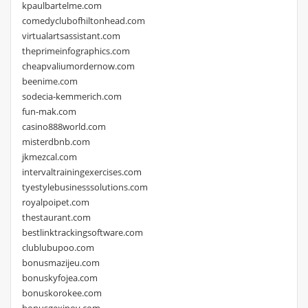
kpaulbartelme.com
comedyclubofhiltonhead.com
virtualartsassistant.com
theprimeinfographics.com
cheapvaliumordernow.com
beenime.com
sodecia-kemmerich.com
fun-mak.com
casino888world.com
misterdbnb.com
jkmezcal.com
intervaltrainingexercises.com
tyestylebusinesssolutions.com
royalpoipet.com
thestaurant.com
bestlinktrackingsoftware.com
clublubupoo.com
bonusmazijeu.com
bonuskyfojea.com
bonuskorokee.com