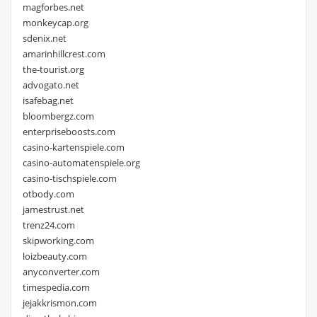
magforbes.net
monkeycap.org
sdenix.net
amarinhillcrest.com
the-tourist.org
advogato.net
isafebag.net
bloombergz.com
enterpriseboosts.com
casino-kartenspiele.com
casino-automatenspiele.org
casino-tischspiele.com
otbody.com
jamestrust.net
trenz24.com
skipworking.com
loizbeauty.com
anyconverter.com
timespedia.com
jejakkrismon.com