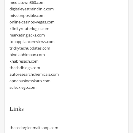
mediatown360.com
digitaleyestrainclinic.com
missionposible.com
online-casinos-vegas.com
xfinityrouterlogin.com
marketingjacks.com
topappliancereviews.com
trickytechupdates.com
hindiabhimaan.com
khabresach.com
thecbdblogs.com
autoresearchchemicals.com
apnabusinesskaro.com
suleckiego.com
Links
thecedarglenmaltshop.com