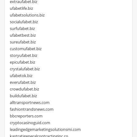
extraufabet.biz
ufabetlife.biz
ufabetsolutions.biz
socialufabet.biz
surfufabet.biz
ufabetbest.biz
sureufabet.biz
customufabet.biz
storyufabet.biz
epicufabet.biz
crystalufabet.biz
ufabetok.biz
everufabet.biz
crowdufabet.biz
buildufabet.biz
alltransportnews.com
fashiontrandsnews.com
bbcreporters.com
cryptocasinoguid.com
leadingedgemarketingsolutionsmi.com
kastratigeneralcontractinginc.co