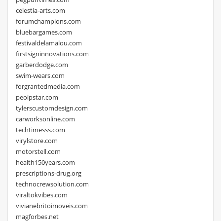
celestia-arts.com
forumchampions.com
bluebargames.com
festivaldelamalou.com
firstsigninnovations.com
garberdodge.com
swim-wears.com
forgrantedmedia.com
peolpstar.com
tylerscustomdesign.com
carworksonline.com
techtimesss.com
virylstore.com
motorstell.com
health150years.com
prescriptions-drug.org
technocrewsolution.com
viraltokvibes.com
vivianebritoimoveis.com
magforbes.net