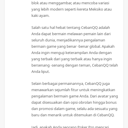
blok atau menggambar, atau mencoba variasi
yang lebih modern seperti kereta Meksiko atau
kaki ayam.
Salah satu hal hebat tentang CebanQQ adalah
Anda dapat bermain melawan pemain lain dari
seluruh dunia, menjadikannya pengalaman
bermain game yang benar -benar global. Apakah
Anda ingin menguji keterampilan Anda dengan
yang terbaik dari yang terbaik atau hanya ingin
bersenang -senang dengan teman, CebanQQ telah
Anda liput.
Selain berbagai permainannya, CebanQQ juga
menawarkan sejumlah fitur untuk meningkatkan
pengalaman bermain game Anda. Dari avatar yang
dapat disesuaikan dan opsi obrolan hingga bonus
dan promosi dalam game, selalu ada sesuatu yang
baru dan menarik untuk ditemukan di CebanQQ.
Jadi, apakah Anda seorang Poker Pro mencari