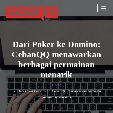
Skip
to
content
Dari Poker ke Domino:
CebanQQ menawarkan
berbagai permainan
menarik
Home
Dari Poker ke Domino: CebanQQ menawarkan berbagai
permainan menarik