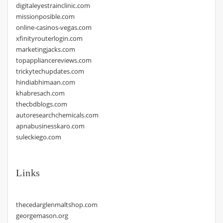
digitaleyestrainclinic.com
missionposible.com
online-casinos-vegas.com
xfinityrouterlogin.com
marketingjacks.com
topappliancereviews.com
trickytechupdates.com
hindiabhimaan.com
khabresach.com
thecbdblogs.com
autoresearchchemicals.com
apnabusinesskaro.com
suleckiego.com
Links
thecedarglenmaltshop.com
georgemason.org