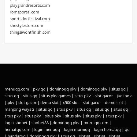
playgrandresorts.com
romsportal.com
sportsdocfestival.com
shestylestore.com
thingsiwontfinish.com
menuqq.com
|
pkv qq
|
dominoqq pkv
|
dominoqq pkv
|
situs qq
|
situs qq
|
situs qq
|
situs pkv games
|
situs pkv
|
slot gacor
|
judi bola
|
pkv
|
slot gacor
|
demo slot
|
x500 slot
|
slot gacor
|
demo slot
|
mahjong ways 2
|
situs qq
|
situs pkv
|
situs qq
|
situs qq
|
situs qq
|
situs pkv
|
situs pkv
|
situs pkv
|
situs pkv
|
situs pkv
|
situs pkv
|
login sbobet
|
sbobet88
|
dominoqq pkv
|
murniqq.com
|
hematqq.com
|
login menuqq
|
login murniqq
|
login hematqq
|
qq
|
bandarqq
|
dominoqq pkv
|
situs qq
|
slot88
|
slot88
|
slot88
|