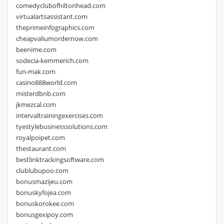
comedyclubofhiltonhead.com
virtualartsassistant.com
theprimeinfographics.com
cheapvaliumordernow.com
beenime.com
sodecia-kemmerich.com
fun-mak.com
casino888world.com
misterdbnb.com
jkmezcal.com
intervaltrainingexercises.com
tyestylebusinesssolutions.com
royalpoipet.com
thestaurant.com
bestlinktrackingsoftware.com
clublubupoo.com
bonusmazijeu.com
bonuskyfojea.com
bonuskorokee.com
bonusgexipoy.com