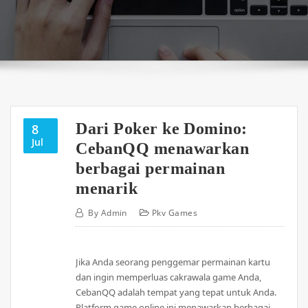
Dari Poker ke Domino:
8
Jul
CebanQQ menawarkan
berbagai permainan
menarik
By
Admin
Pkv Games
Jika Anda seorang penggemar permainan kartu
dan ingin memperluas cakrawala game Anda,
CebanQQ adalah tempat yang tepat untuk Anda.
Platform game online ini menawarkan berbagai