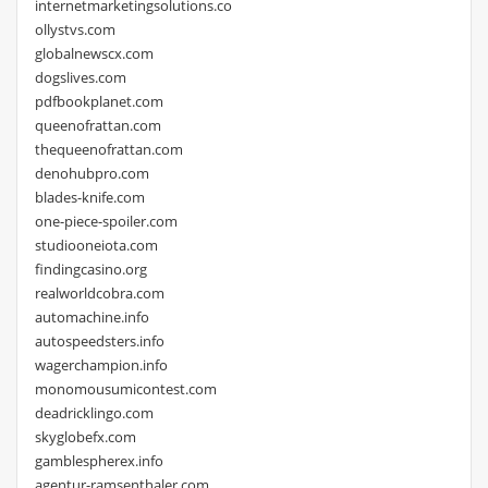
internetmarketingsolutions.co
ollystvs.com
globalnewscx.com
dogslives.com
pdfbookplanet.com
queenofrattan.com
thequeenofrattan.com
denohubpro.com
blades-knife.com
one-piece-spoiler.com
studiooneiota.com
findingcasino.org
realworldcobra.com
automachine.info
autospeedsters.info
wagerchampion.info
monomousumicontest.com
deadricklingo.com
skyglobefx.com
gamblespherex.info
agentur-ramsenthaler.com