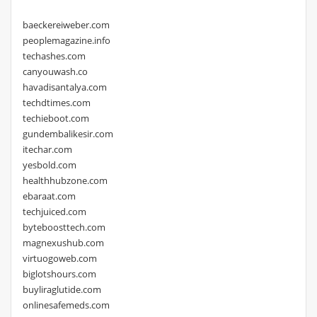
baeckereiweber.com
peoplemagazine.info
techashes.com
canyouwash.co
havadisantalya.com
techdtimes.com
techieboot.com
gundembalikesir.com
itechar.com
yesbold.com
healthhubzone.com
ebaraat.com
techjuiced.com
byteboosttech.com
magnexushub.com
virtuogoweb.com
biglotshours.com
buyliraglutide.com
onlinesafemeds.com