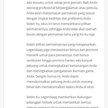
ada sesuatu untuk setiap jenis pemain. Baik Anda
seorang profesional berpengalaman atau pemula,
Anda akan menemukan permainan yang sesuai
dengan tingkat keahlian dan preferensi Anda.
Selain itu, situs ini terus memperbarui pilihan
permainannya, sehingga Anda tidak akan pernah
bosan dengan permainan lama yang itu-itu saja.
Selain pilihan permainannya yang mengesankan,
Legendaqq juga menawarkan bonus dan promosi
menarik untuk para pemainnya. Dari bonus
sambutan hingga promosi harian, ada banyak
peluang untuk meningkatkan kemenangan Anda
dan meningkatkan pengalaman bermain game
Anda. Dengan bonus ini, Anda dapat
memaksimalkan peluang Anda untuk menang
besar dan memaksimalkan waktu Anda di situs.
Selain itu, Legendaqq memberikan dukungan
pelanggan terbaik untuk memastikan semua
pemain mendapatkan pengalaman bermain game