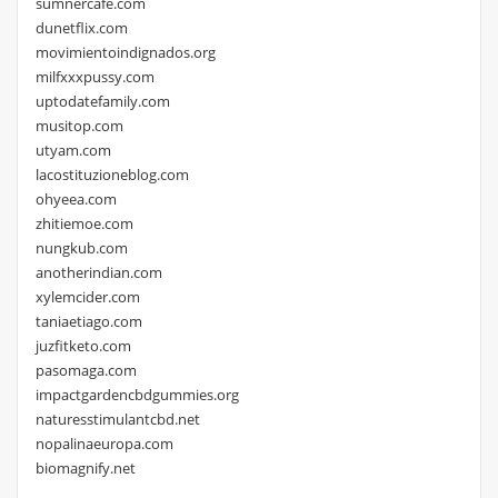
sumnercafe.com
dunetflix.com
movimientoindignados.org
milfxxxpussy.com
uptodatefamily.com
musitop.com
utyam.com
lacostituzioneblog.com
ohyeea.com
zhitiemoe.com
nungkub.com
anotherindian.com
xylemcider.com
taniaetiago.com
juzfitketo.com
pasomaga.com
impactgardencbdgummies.org
naturesstimulantcbd.net
nopalinaeuropa.com
biomagnify.net