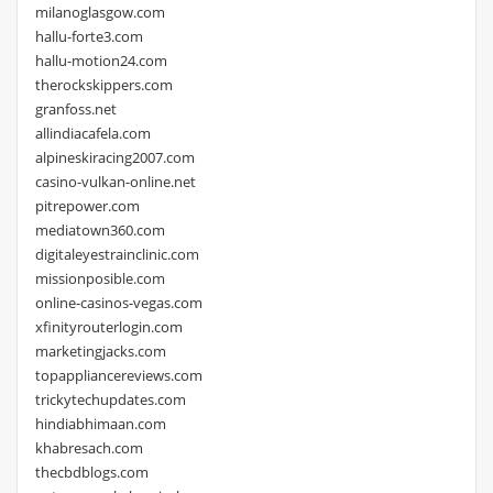
milanoglasgow.com
hallu-forte3.com
hallu-motion24.com
therockskippers.com
granfoss.net
allindiacafela.com
alpineskiracing2007.com
casino-vulkan-online.net
pitrepower.com
mediatown360.com
digitaleyestrainclinic.com
missionposible.com
online-casinos-vegas.com
xfinityrouterlogin.com
marketingjacks.com
topappliancereviews.com
trickytechupdates.com
hindiabhimaan.com
khabresach.com
thecbdblogs.com