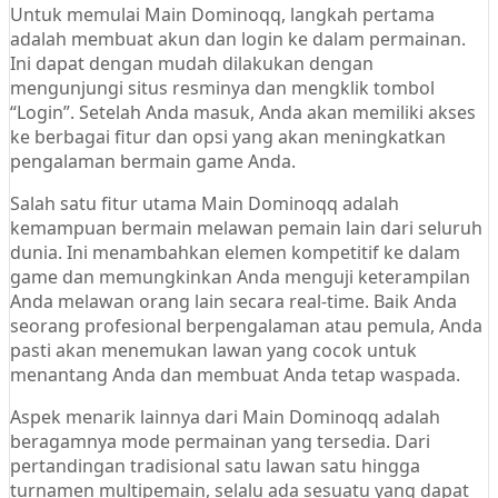
Untuk memulai Main Dominoqq, langkah pertama
adalah membuat akun dan login ke dalam permainan.
Ini dapat dengan mudah dilakukan dengan
mengunjungi situs resminya dan mengklik tombol
“Login”. Setelah Anda masuk, Anda akan memiliki akses
ke berbagai fitur dan opsi yang akan meningkatkan
pengalaman bermain game Anda.
Salah satu fitur utama Main Dominoqq adalah
kemampuan bermain melawan pemain lain dari seluruh
dunia. Ini menambahkan elemen kompetitif ke dalam
game dan memungkinkan Anda menguji keterampilan
Anda melawan orang lain secara real-time. Baik Anda
seorang profesional berpengalaman atau pemula, Anda
pasti akan menemukan lawan yang cocok untuk
menantang Anda dan membuat Anda tetap waspada.
Aspek menarik lainnya dari Main Dominoqq adalah
beragamnya mode permainan yang tersedia. Dari
pertandingan tradisional satu lawan satu hingga
turnamen multipemain, selalu ada sesuatu yang dapat