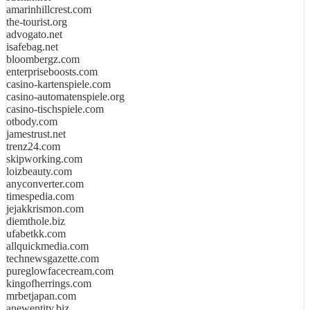
amarinhillcrest.com
the-tourist.org
advogato.net
isafebag.net
bloombergz.com
enterpriseboosts.com
casino-kartenspiele.com
casino-automatenspiele.org
casino-tischspiele.com
otbody.com
jamestrust.net
trenz24.com
skipworking.com
loizbeauty.com
anyconverter.com
timespedia.com
jejakkrismon.com
diemthole.biz
ufabetkk.com
allquickmedia.com
technewsgazette.com
pureglowfacecream.com
kingofherrings.com
mrbetjapan.com
anewentity.biz