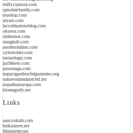
milfxxxpussy.com
uptodatefamily.com
musitop.com
utyam.com
lacostituzioneblog.com
ohyeea.com
zhitiemoe.com
nungkub.com
anotherindian.com
xylemcider.com
taniaetiago.com
juzfitketo.com
pasomaga.com
impactgardencbdgummies.org
naturesstimulantcbd.net
nopalinaeuropa.com
biomagnify.net
Links
saucyukiah.com
beikastreet.net
filmizlettir.net