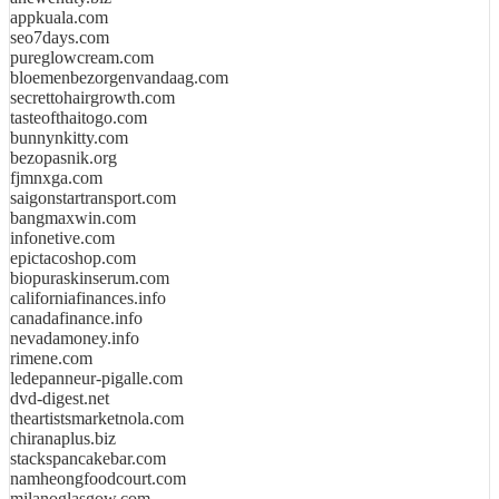
appkuala.com
seo7days.com
pureglowcream.com
bloemenbezorgenvandaag.com
secrettohairgrowth.com
tasteofthaitogo.com
bunnynkitty.com
bezopasnik.org
fjmnxga.com
saigonstartransport.com
bangmaxwin.com
infonetive.com
epictacoshop.com
biopuraskinserum.com
californiafinances.info
canadafinance.info
nevadamoney.info
rimene.com
ledepanneur-pigalle.com
dvd-digest.net
theartistsmarketnola.com
chiranaplus.biz
stackspancakebar.com
namheongfoodcourt.com
milanoglasgow.com