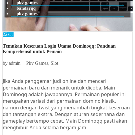
pkv games
bandarqq
pkv games
dominoqq
pkv
pkv games
22
Sep
bandarqq
pkv
Temukan Keseruan Login Utama Dominoqq: Panduan
dominoqq
Komprehensif untuk Pemain
bandarqq
poker
by
admin
Pkv Games
,
Slot
Taruhan Bola
Judi Slot Online
slot gacor maxwin
Jika Anda penggemar judi online dan mencari
slot gacor hari ini
permainan baru dan menarik untuk dicoba, Main
slot gacor maxwin
Dominoqq adalah jawabannya. Permainan populer ini
slot gacor hari ini
situs slot terpercaya
merupakan variasi dari permainan domino klasik,
namun dengan twist yang menambah tingkat keseruan
dan tantangan ekstra. Dengan aturan sederhana dan
gameplay bertempo cepat, Main Dominoqq pasti akan
menghibur Anda selama berjam-jam.