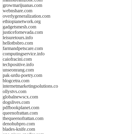
growmarijuanas.com
webnshare.com
overlygeneralization.com
ethiopianetwork.org
gadgetsmesh.com
justicefornevada.com
leisuretours.info
hellotbsbro.com
farmandpetscare.com
computingservice.info
caiofracini.com
techpositive.info
unseonrang.com
pak-urdu-poetry.com
blogcetra.com
internetmarketingsolutions.co
ollystvs.com
globalnewscx.com
dogslives.com
pdfbookplanet.com
queenofrattan.com
thequeenofrattan.com
denohubpro.com
blades-knife.com