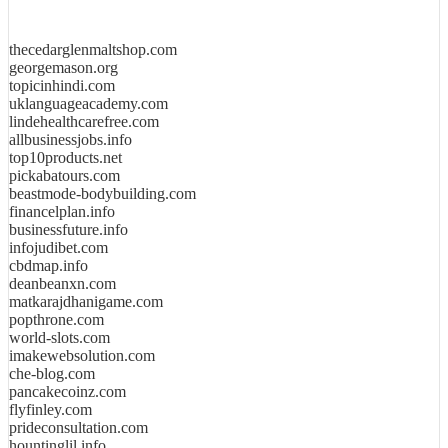
thecedarglenmaltshop.com
georgemason.org
topicinhindi.com
uklanguageacademy.com
lindehealthcarefree.com
allbusinessjobs.info
top10products.net
pickabatours.com
beastmode-bodybuilding.com
financelplan.info
businessfuture.info
infojudibet.com
cbdmap.info
deanbeanxn.com
matkarajdhanigame.com
popthrone.com
world-slots.com
imakewebsolution.com
che-blog.com
pancakecoinz.com
flyfinley.com
prideconsultation.com
hountinglil.info