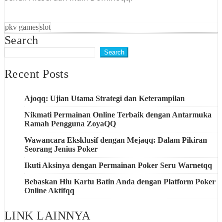
pkv games
slot
Search
Search
Recent Posts
Ajoqq: Ujian Utama Strategi dan Keterampilan
Nikmati Permainan Online Terbaik dengan Antarmuka
Ramah Pengguna ZoyaQQ
Wawancara Eksklusif dengan Mejaqq: Dalam Pikiran
Seorang Jenius Poker
Ikuti Aksinya dengan Permainan Poker Seru Warnetqq
Bebaskan Hiu Kartu Batin Anda dengan Platform Poker
Online Aktifqq
LINK LAINNYA