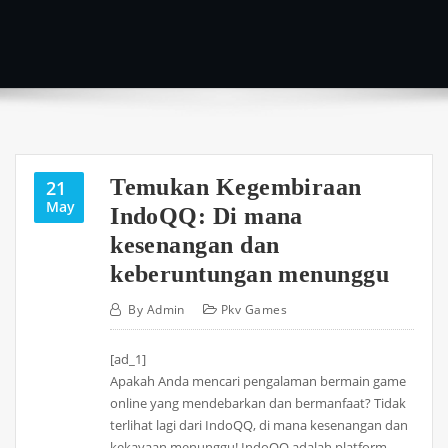
Temukan Kegembiraan
21
May
IndoQQ: Di mana
kesenangan dan
keberuntungan menunggu
By
Admin
Pkv Games
[ad_1]
Apakah Anda mencari pengalaman bermain game
online yang mendebarkan dan bermanfaat? Tidak
terlihat lagi dari IndoQQ, di mana kesenangan dan
kekayaan menunggu! IndoQQ adalah platform