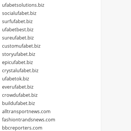
ufabetsolutions.biz
socialufabet.biz
surfufabet.biz
ufabetbest.biz
sureufabet.biz
customufabet.biz
storyufabet.biz
epicufabet.biz
crystalufabet.biz
ufabetok.biz
everufabet.biz
crowdufabet.biz
buildufabet.biz
alltransportnews.com
fashiontrandsnews.com
bbcreporters.com