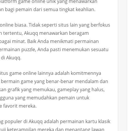
 platform game online unik yang menawarkan
 bagi pemain dari semua tingkat keahlian.
nline biasa. Tidak seperti situs lain yang berfokus
n tertentu, Akuqq ​​menawarkan beragam
agai minat. Baik Anda menikmati permainan
permainan puzzle, Anda pasti menemukan sesuatu
 di Akuqq.
itus game online lainnya adalah komitmennya
 bermain game yang benar-benar mendalam dan
kan grafik yang memukau, gameplay yang halus,
ngguna yang memudahkan pemain untuk
 favorit mereka.
g populer di Akuqq ​​adalah permainan kartu klasik
guji keterampilan mereka dan menantang lawan