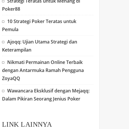
Strategi Teratas untuk Menang di
Poker88
10 Strategi Poker Teratas untuk
Pemula
Ajoqq: Ujian Utama Strategi dan
Keterampilan
Nikmati Permainan Online Terbaik
dengan Antarmuka Ramah Pengguna
ZoyaQQ
Wawancara Eksklusif dengan Mejaqq:
Dalam Pikiran Seorang Jenius Poker
LINK LAINNYA