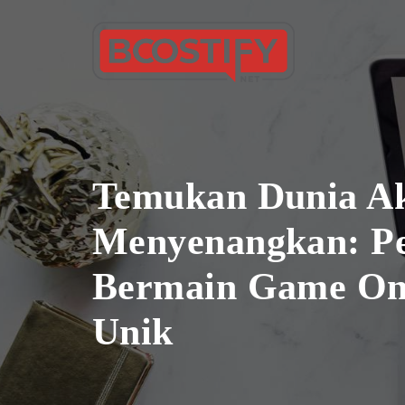
Skip
to
content
Temukan Dunia Aku
Menyenangkan: P
Bermain Game Onl
Unik