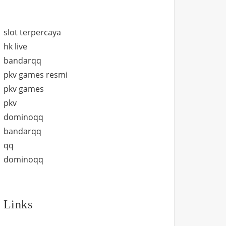
slot terpercaya
hk live
bandarqq
pkv games resmi
pkv games
pkv
dominoqq
bandarqq
qq
dominoqq
Links