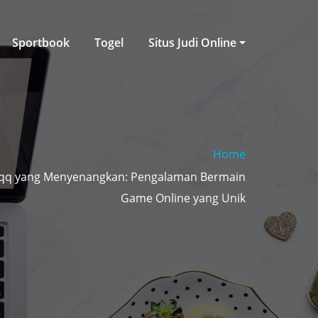
Sportbook
Togel
Situs Judi Online
Home
q ​​yang Menyenangkan: Pengalaman Bermain
Game Online yang Unik