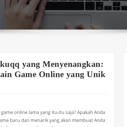
kuqq ​​yang Menyenangkan:
ain Game Online yang Unik
ame online lama yang itu-itu saja? Apakah Anda
ame baru dan menarik yang akan membuat Anda