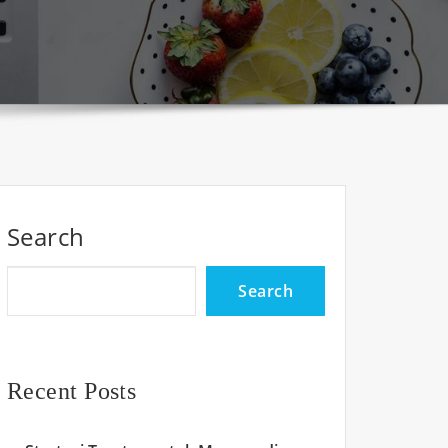
Search
Search
Recent Posts