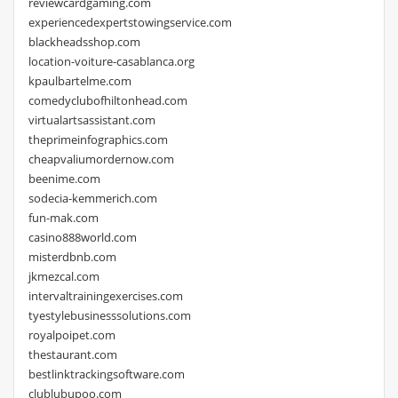
reviewcardgaming.com
experiencedexpertstowingservice.com
blackheadsshop.com
location-voiture-casablanca.org
kpaulbartelme.com
comedyclubofhiltonhead.com
virtualartsassistant.com
theprimeinfographics.com
cheapvaliumordernow.com
beenime.com
sodecia-kemmerich.com
fun-mak.com
casino888world.com
misterdbnb.com
jkmezcal.com
intervaltrainingexercises.com
tyestylebusinesssolutions.com
royalpoipet.com
thestaurant.com
bestlinktrackingsoftware.com
clublubupoo.com