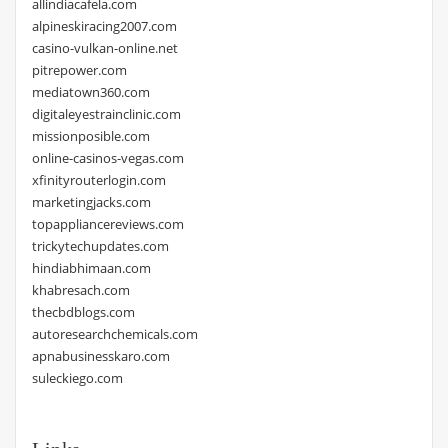
allindiacafela.com
alpineskiracing2007.com
casino-vulkan-online.net
pitrepower.com
mediatown360.com
digitaleyestrainclinic.com
missionposible.com
online-casinos-vegas.com
xfinityrouterlogin.com
marketingjacks.com
topappliancereviews.com
trickytechupdates.com
hindiabhimaan.com
khabresach.com
thecbdblogs.com
autoresearchchemicals.com
apnabusinesskaro.com
suleckiego.com