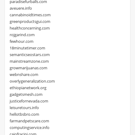
paradisefurballs.com
aveuere.info
cannabinoidtimes.com
greenproductsgui.com
healthconcerning.com
rojgarind.com
fewhour.com
18minutetimer.com
semanticseostars.com
mainstreamzone.com
growmarijuanas.com
webnshare.com
overlygeneralization.com
ethiopianetwork.org
gadgetsmesh.com
justicefornevada.com
leisuretours.info
hellotbsbro.com
farmandpetscare.com
computingservice.info
caiofracini.com