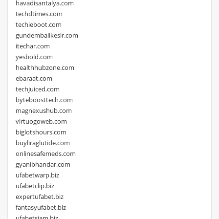
havadisantalya.com
techdtimes.com
techieboot.com
gundembalikesir.com
itechar.com
yesbold.com
healthhubzone.com
ebaraat.com
techjuiced.com
byteboosttech.com
magnexushub.com
virtuogoweb.com
biglotshours.com
buyliraglutide.com
onlinesafemeds.com
gyanibhandar.com
ufabetwarp.biz
ufabetclip.biz
expertufabet.biz
fantasyufabet.biz
ufabetsiam.biz