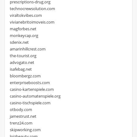
prescriptions-drug.org
technocrewsolution.com
viraltokvibes.com
vivianebritoimoveis.com
magforbes.net
monkeycap.org
sdenix.net
amarinhillcrest.com
the-tourist.org
advogato.net
isafebag.net
bloombergz.com
enterpriseboosts.com
casino-kartenspiele.com
casino-automatenspiele.org
casino-tischspiele.com
otbody.com
jamestrust.net
trenz24.com
skipworking.com
loizbeauty.com