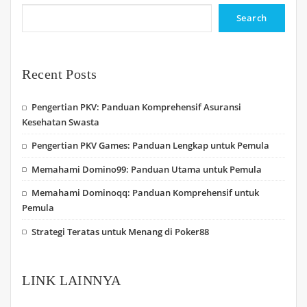
Search
Recent Posts
Pengertian PKV: Panduan Komprehensif Asuransi
Kesehatan Swasta
Pengertian PKV Games: Panduan Lengkap untuk Pemula
Memahami Domino99: Panduan Utama untuk Pemula
Memahami Dominoqq: Panduan Komprehensif untuk
Pemula
Strategi Teratas untuk Menang di Poker88
LINK LAINNYA