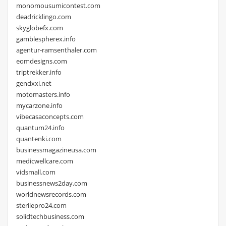
monomousumicontest.com
deadricklingo.com
skyglobefx.com
gamblespherex.info
agentur-ramsenthaler.com
eomdesigns.com
triptrekker.info
gendxxi.net
motomasters.info
mycarzone.info
vibecasaconcepts.com
quantum24.info
quantenki.com
businessmagazineusa.com
medicwellcare.com
vidsmall.com
businessnews2day.com
worldnewsrecords.com
sterilepro24.com
solidtechbusiness.com