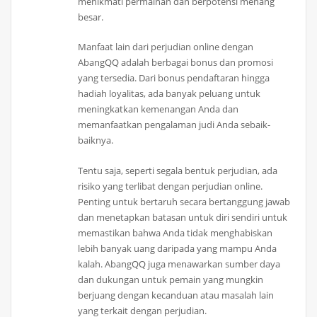
menikmati permainan dan berpotensi menang
besar.
Manfaat lain dari perjudian online dengan
AbangQQ adalah berbagai bonus dan promosi
yang tersedia. Dari bonus pendaftaran hingga
hadiah loyalitas, ada banyak peluang untuk
meningkatkan kemenangan Anda dan
memanfaatkan pengalaman judi Anda sebaik-
baiknya.
Tentu saja, seperti segala bentuk perjudian, ada
risiko yang terlibat dengan perjudian online.
Penting untuk bertaruh secara bertanggung jawab
dan menetapkan batasan untuk diri sendiri untuk
memastikan bahwa Anda tidak menghabiskan
lebih banyak uang daripada yang mampu Anda
kalah. AbangQQ juga menawarkan sumber daya
dan dukungan untuk pemain yang mungkin
berjuang dengan kecanduan atau masalah lain
yang terkait dengan perjudian.