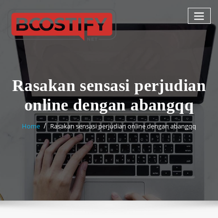
Skip
to
content
Rasakan sensasi perjudian
online dengan abangqq
Home
Rasakan sensasi perjudian online dengan abangqq