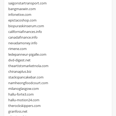
saigonstartransport.com
bangmaxwin.com
infonetive.com
epictacoshop.com
biopuraskinserum.com
californiafinances.info
canadafinance.info
nevadamoney.info
rimene.com
ledepanneur-pigalle.com
dvd-digest.net
theartistsmarketnola.com
chiranaplus.biz
stackspancakebar.com
namheongfoodcourt.com
milanoglasgow.com
hallu-forte3.com
hallu-motion24.com
therockskippers.com
granfoss.net