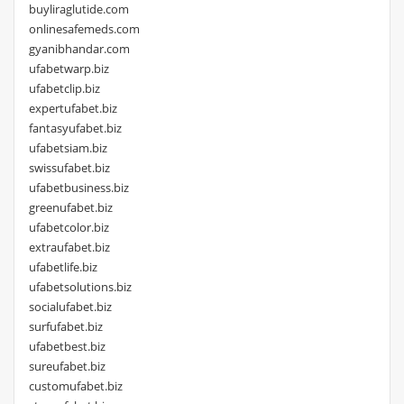
buyliraglutide.com
onlinesafemeds.com
gyanibhandar.com
ufabetwarp.biz
ufabetclip.biz
expertufabet.biz
fantasyufabet.biz
ufabetsiam.biz
swissufabet.biz
ufabetbusiness.biz
greenufabet.biz
ufabetcolor.biz
extraufabet.biz
ufabetlife.biz
ufabetsolutions.biz
socialufabet.biz
surfufabet.biz
ufabetbest.biz
sureufabet.biz
customufabet.biz