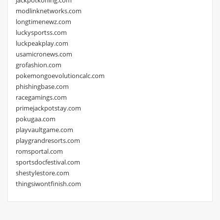
jackpotkoning.com
modlinknetworks.com
longtimenewz.com
luckysportss.com
luckpeakplay.com
usamicronews.com
grofashion.com
pokemongoevolutioncalc.com
phishingbase.com
racegamings.com
primejackpotstay.com
pokugaa.com
playvaultgame.com
playgrandresorts.com
romsportal.com
sportsdocfestival.com
shestylestore.com
thingsiwontfinish.com