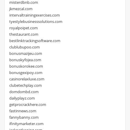
misterdbnb.com
jkmezcal.com
intervaltrainingexercises.com
tyestylebusinesssolutions.com
royalpoipet.com
thestaurant.com
bestlinktrackingsoftware.com
clublubupoo.com
bonusmazijeu.com
bonuskyfojea.com
bonuskorokee.com
bonusgexipoy.com
casinorelaxluxe.com
clubetechplay.com
domdombd.com
dailyplayz.com
getprocrackhere.com
fastinnews.com
fannybanny.com
ifinitymarketer.com