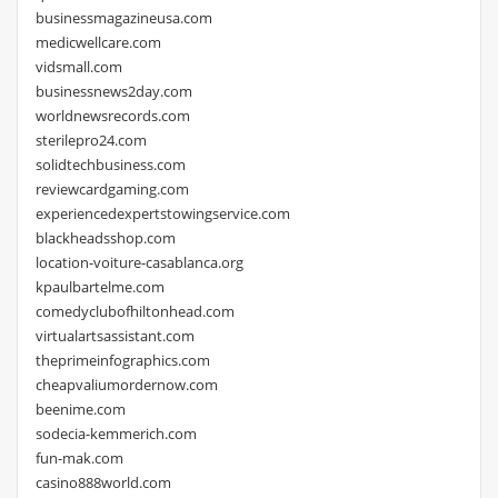
businessmagazineusa.com
medicwellcare.com
vidsmall.com
businessnews2day.com
worldnewsrecords.com
sterilepro24.com
solidtechbusiness.com
reviewcardgaming.com
experiencedexpertstowingservice.com
blackheadsshop.com
location-voiture-casablanca.org
kpaulbartelme.com
comedyclubofhiltonhead.com
virtualartsassistant.com
theprimeinfographics.com
cheapvaliumordernow.com
beenime.com
sodecia-kemmerich.com
fun-mak.com
casino888world.com