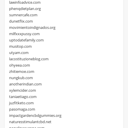
lawinfoadvice.com
phenqdietplan.org
sumnercafe.com
dunetflix.com
movimientoindignados.org
milfxxxpussy.com
uptodatefamily.com
musitop.com
utyam.com
lacostituzioneblog.com
ohyeea.com
zhitiemoe.com
nungkub.com
anotherindian.com
xylemcider.com
taniaetiago.com
juzfitketo.com
pasomaga.com
impactgardencbdgummies.org
naturesstimulantcbd.net