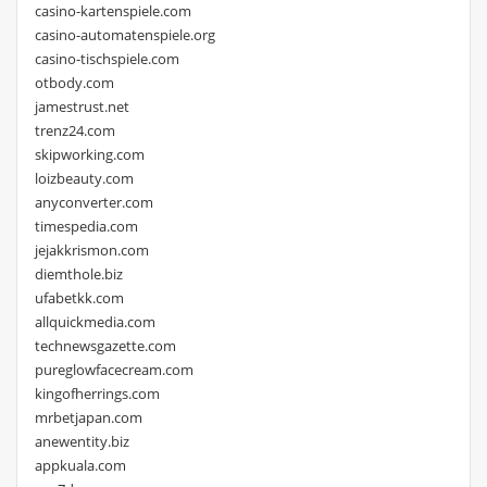
casino-kartenspiele.com
casino-automatenspiele.org
casino-tischspiele.com
otbody.com
jamestrust.net
trenz24.com
skipworking.com
loizbeauty.com
anyconverter.com
timespedia.com
jejakkrismon.com
diemthole.biz
ufabetkk.com
allquickmedia.com
technewsgazette.com
pureglowfacecream.com
kingofherrings.com
mrbetjapan.com
anewentity.biz
appkuala.com