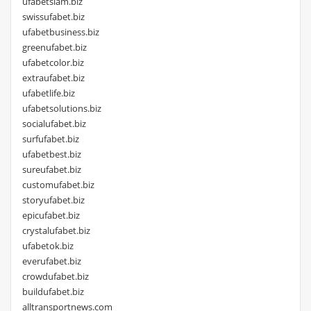
ufabetsiam.biz
swissufabet.biz
ufabetbusiness.biz
greenufabet.biz
ufabetcolor.biz
extraufabet.biz
ufabetlife.biz
ufabetsolutions.biz
socialufabet.biz
surfufabet.biz
ufabetbest.biz
sureufabet.biz
customufabet.biz
storyufabet.biz
epicufabet.biz
crystalufabet.biz
ufabetok.biz
everufabet.biz
crowdufabet.biz
buildufabet.biz
alltransportnews.com