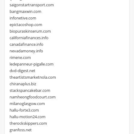
saigonstartransport.com
bangmaxwin.com
infonetive.com
epictacoshop.com
biopuraskinserum.com
californiafinances.info
canadafinance.info
nevadamoney.info
rimene.com
ledepanneur-pigalle.com
dvd-digest.net
theartistsmarketnola.com
chiranaplus.biz
stackspancakebar.com
namheongfoodcourt.com
milanoglasgow.com
hallu-forte3.com
hallu-motion24.com
therockskippers.com
granfoss.net