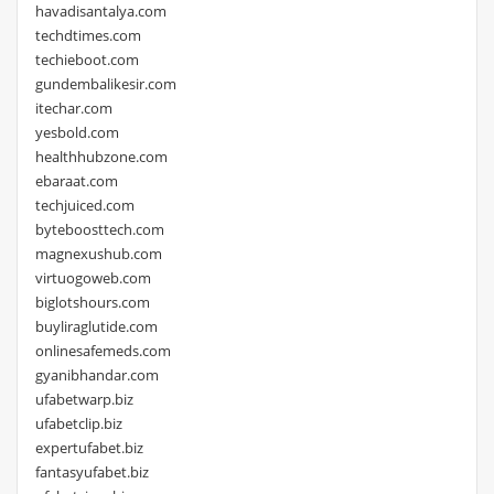
havadisantalya.com
techdtimes.com
techieboot.com
gundembalikesir.com
itechar.com
yesbold.com
healthhubzone.com
ebaraat.com
techjuiced.com
byteboosttech.com
magnexushub.com
virtuogoweb.com
biglotshours.com
buyliraglutide.com
onlinesafemeds.com
gyanibhandar.com
ufabetwarp.biz
ufabetclip.biz
expertufabet.biz
fantasyufabet.biz