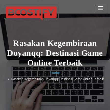
Skip
to
content
Rasakan Kegembiraan
Doyanqq: Destinasi Game
Online Terbaik
Home
Rasakan Kegembiraan Doyanqq: Destinasi Game Online Terbaik