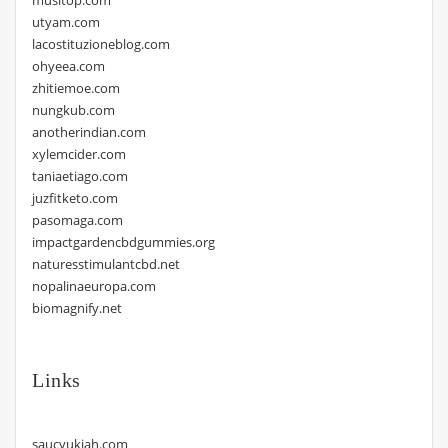
musitop.com
utyam.com
lacostituzioneblog.com
ohyeea.com
zhitiemoe.com
nungkub.com
anotherindian.com
xylemcider.com
taniaetiago.com
juzfitketo.com
pasomaga.com
impactgardencbdgummies.org
naturesstimulantcbd.net
nopalinaeuropa.com
biomagnify.net
Links
saucyukiah.com