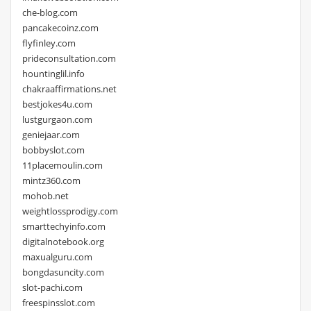
che-blog.com
pancakecoinz.com
flyfinley.com
prideconsultation.com
hountinglil.info
chakraaffirmations.net
bestjokes4u.com
lustgurgaon.com
geniejaar.com
bobbyslot.com
11placemoulin.com
mintz360.com
mohob.net
weightlossprodigy.com
smarttechyinfo.com
digitalnotebook.org
maxualguru.com
bongdasuncity.com
slot-pachi.com
freespinsslot.com