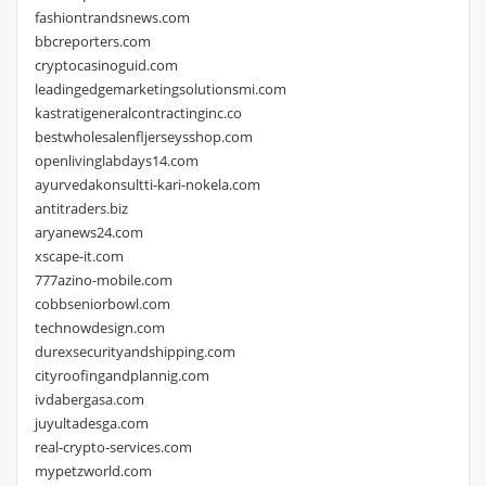
fashiontrandsnews.com
bbcreporters.com
cryptocasinoguid.com
leadingedgemarketingsolutionsmi.com
kastratigeneralcontractinginc.co
bestwholesalenfljerseysshop.com
openlivinglabdays14.com
ayurvedakonsultti-kari-nokela.com
antitraders.biz
aryanews24.com
xscape-it.com
777azino-mobile.com
cobbseniorbowl.com
technowdesign.com
durexsecurityandshipping.com
cityroofingandplannig.com
ivdabergasa.com
juyultadesga.com
real-crypto-services.com
mypetzworld.com