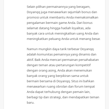
Selain pilihan permainannya yang beragam,
Doyanqq juga menawarkan sejumlah bonus dan
promosi untuk membantu Anda memaksimalkan
pengalaman bermain game Anda. Dari bonus
selamat datang hingga hadiah loyalitas, ada
banyak cara untuk meningkatkan uang Anda dan
meningkatkan peluang Anda untuk menang besar.
Namun mungkin daya tarik terbesar Doyanqq
adalah komunitas pemainnya yang dinamis dan
aktif. Baik Anda mencari permainan persahabatan
dengan teman atau pertarungan kompetitif
dengan orang asing, Anda akan menemukan
banyak orang yang berpikiran sama untuk
bermain bersama di Doyanqq. Situs ini bahkan
menawarkan ruang obrolan dan forum tempat
Anda dapat terhubung dengan pemain lain,
berbagi tip dan strategi, dan mendapatkan teman
baru.