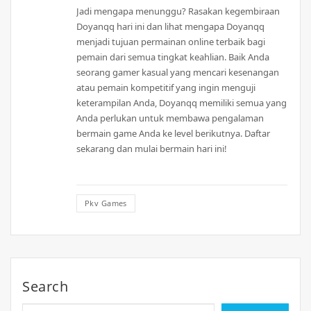
Jadi mengapa menunggu? Rasakan kegembiraan
Doyanqq hari ini dan lihat mengapa Doyanqq
menjadi tujuan permainan online terbaik bagi
pemain dari semua tingkat keahlian. Baik Anda
seorang gamer kasual yang mencari kesenangan
atau pemain kompetitif yang ingin menguji
keterampilan Anda, Doyanqq memiliki semua yang
Anda perlukan untuk membawa pengalaman
bermain game Anda ke level berikutnya. Daftar
sekarang dan mulai bermain hari ini!
Pkv Games
Search