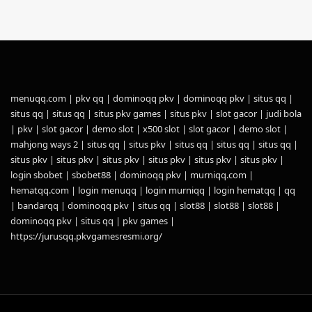
menuqq.com
|
pkv qq
|
dominoqq pkv
|
dominoqq pkv
|
situs qq
|
situs qq
|
situs qq
|
situs pkv games
|
situs pkv
|
slot gacor
|
judi bola
|
pkv
|
slot gacor
|
demo slot
|
x500 slot
|
slot gacor
|
demo slot
|
mahjong ways 2
|
situs qq
|
situs pkv
|
situs qq
|
situs qq
|
situs qq
|
situs pkv
|
situs pkv
|
situs pkv
|
situs pkv
|
situs pkv
|
situs pkv
|
login sbobet
|
sbobet88
|
dominoqq pkv
|
murniqq.com
|
hematqq.com
|
login menuqq
|
login murniqq
|
login hematqq
|
qq
|
bandarqq
|
dominoqq pkv
|
situs qq
|
slot88
|
slot88
|
slot88
|
dominoqq pkv
|
situs qq
|
pkv games
|
https://jurusqq.pkvgamesresmi.org/