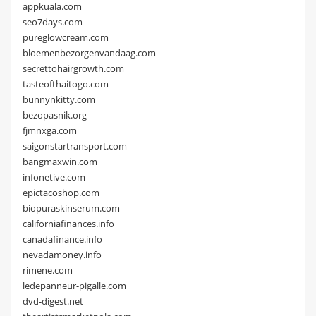
appkuala.com
seo7days.com
pureglowcream.com
bloemenbezorgenvandaag.com
secrettohairgrowth.com
tasteofthaitogo.com
bunnynkitty.com
bezopasnik.org
fjmnxga.com
saigonstartransport.com
bangmaxwin.com
infonetive.com
epictacoshop.com
biopuraskinserum.com
californiafinances.info
canadafinance.info
nevadamoney.info
rimene.com
ledepanneur-pigalle.com
dvd-digest.net