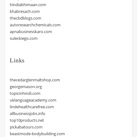
hindiabhimaan.com
khabresach.com
thecbdblogs.com
autoresearchchemicals.com
apnabusinesskaro.com
suleckiego.com
Links
thecedarglenmaltshop.com
georgemason.org
topicinhindi.com
uklanguageacademy.com
lindehealthcarefree.com
allbusinessjobs.info
top10products.net
pickabatours.com
beastmode-bodybuilding.com