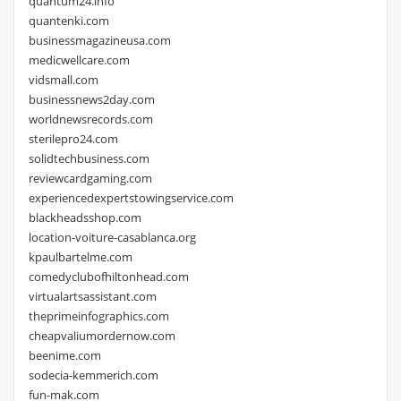
quantum24.info
quantenki.com
businessmagazineusa.com
medicwellcare.com
vidsmall.com
businessnews2day.com
worldnewsrecords.com
sterilepro24.com
solidtechbusiness.com
reviewcardgaming.com
experiencedexpertstowingservice.com
blackheadsshop.com
location-voiture-casablanca.org
kpaulbartelme.com
comedyclubofhiltonhead.com
virtualartsassistant.com
theprimeinfographics.com
cheapvaliumordernow.com
beenime.com
sodecia-kemmerich.com
fun-mak.com