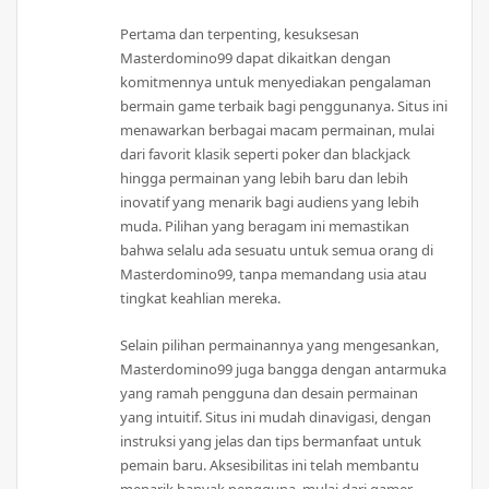
Pertama dan terpenting, kesuksesan
Masterdomino99 dapat dikaitkan dengan
komitmennya untuk menyediakan pengalaman
bermain game terbaik bagi penggunanya. Situs ini
menawarkan berbagai macam permainan, mulai
dari favorit klasik seperti poker dan blackjack
hingga permainan yang lebih baru dan lebih
inovatif yang menarik bagi audiens yang lebih
muda. Pilihan yang beragam ini memastikan
bahwa selalu ada sesuatu untuk semua orang di
Masterdomino99, tanpa memandang usia atau
tingkat keahlian mereka.
Selain pilihan permainannya yang mengesankan,
Masterdomino99 juga bangga dengan antarmuka
yang ramah pengguna dan desain permainan
yang intuitif. Situs ini mudah dinavigasi, dengan
instruksi yang jelas dan tips bermanfaat untuk
pemain baru. Aksesibilitas ini telah membantu
menarik banyak pengguna, mulai dari gamer