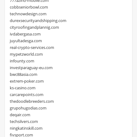
777azino-mobile.com
cobbseniorbowl.com
technowdesign.com
durexsecurityandshipping.com
cityroofingandplannig.com
ivdabergasa.com
juyultadesga.com
real-crypto-services.com
mypetzworld.com
infounty.com
investparaguay-eu.com
bwc88asia.com
extrem-poker.com
ks-casino.com
carcarepoints.com
thedoodlebreeders.com
grupohugodias.com
deqair.com
techsilvers.com
ningkatinskill.com
fivsport.com