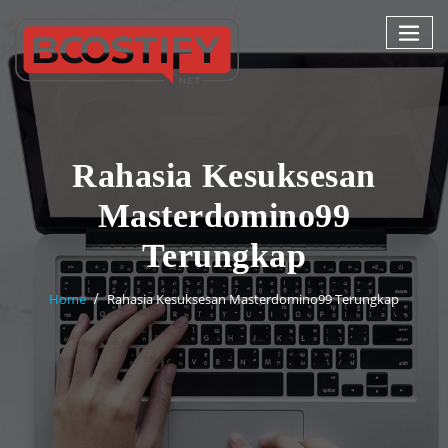
Skip
to
content
Rahasia Kesuksesan
Masterdomino99
Terungkap
Home
Rahasia Kesuksesan Masterdomino99 Terungkap