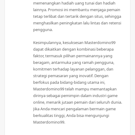
memenangkan hadiah uang tunai dan hadiah
lainnya. Promosi ini membantu menjaga pemain
tetap terlibat dan tertarik dengan situs, sehingga
menghasilkan peningkatan lalu lintas dan retensi
pengguna.
Kesimpulannya, kesuksesan Masterdomino99
dapat dikaitkan dengan kombinasi beberapa
faktor, termasuk pilihan permainannya yang
beragam, antarmuka yang ramah pengguna,
komitmen terhadap layanan pelanggan, dan
strategi pemasaran yang inovatif. Dengan
berfokus pada bidang-bidang utama ini,
Masterdomino99 telah mampu memantapkan
dirinya sebagai pemimpin dalam industri game
online, menarik jutaan pemain dari seluruh dunia.
Jika Anda mencari pengalaman bermain game
berkualitas tinggi, Anda bisa mengunjungi
Masterdomino99.