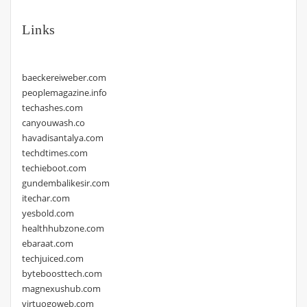
Links
baeckereiweber.com
peoplemagazine.info
techashes.com
canyouwash.co
havadisantalya.com
techdtimes.com
techieboot.com
gundembalikesir.com
itechar.com
yesbold.com
healthhubzone.com
ebaraat.com
techjuiced.com
byteboosttech.com
magnexushub.com
virtuogoweb.com