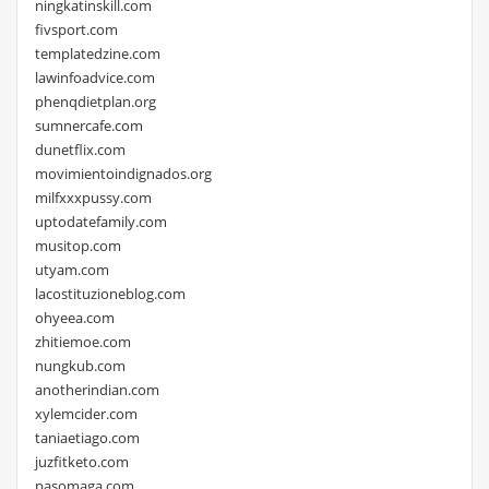
ningkatinskill.com
fivsport.com
templatedzine.com
lawinfoadvice.com
phenqdietplan.org
sumnercafe.com
dunetflix.com
movimientoindignados.org
milfxxxpussy.com
uptodatefamily.com
musitop.com
utyam.com
lacostituzioneblog.com
ohyeea.com
zhitiemoe.com
nungkub.com
anotherindian.com
xylemcider.com
taniaetiago.com
juzfitketo.com
pasomaga.com