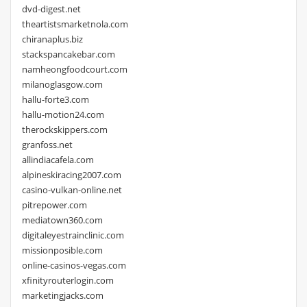
dvd-digest.net
theartistsmarketnola.com
chiranaplus.biz
stackspancakebar.com
namheongfoodcourt.com
milanoglasgow.com
hallu-forte3.com
hallu-motion24.com
therockskippers.com
granfoss.net
allindiacafela.com
alpineskiracing2007.com
casino-vulkan-online.net
pitrepower.com
mediatown360.com
digitaleyestrainclinic.com
missionposible.com
online-casinos-vegas.com
xfinityrouterlogin.com
marketingjacks.com