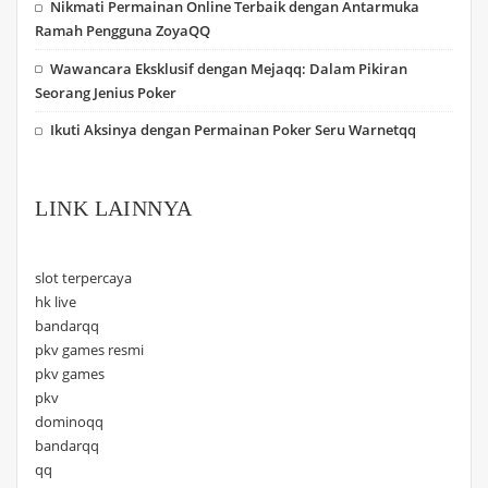
Nikmati Permainan Online Terbaik dengan Antarmuka
Ramah Pengguna ZoyaQQ
Wawancara Eksklusif dengan Mejaqq: Dalam Pikiran
Seorang Jenius Poker
Ikuti Aksinya dengan Permainan Poker Seru Warnetqq
LINK LAINNYA
slot terpercaya
hk live
bandarqq
pkv games resmi
pkv games
pkv
dominoqq
bandarqq
qq