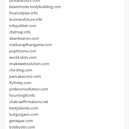
pickabatours.com
beastmode-bodybuilding.com
financelplan.info
businessfuture.info
infojudibet.com
cbdmap.info
deanbeanxn.com
matkarajdhanigame.com
popthrone.com
world-slots.com
imakewebsolution.com
che-blog.com
pancakecoinz.com
flyfinley.com
prideconsultation.com
hountinglil.info
chakraaffirmations.net
bestjokes4u.com
lustgurgaon.com
geniejaar.com
bobbyslot.com