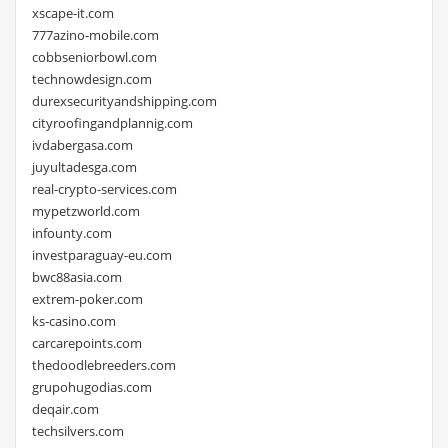
xscape-it.com
777azino-mobile.com
cobbseniorbowl.com
technowdesign.com
durexsecurityandshipping.com
cityroofingandplannig.com
ivdabergasa.com
juyultadesga.com
real-crypto-services.com
mypetzworld.com
infounty.com
investparaguay-eu.com
bwc88asia.com
extrem-poker.com
ks-casino.com
carcarepoints.com
thedoodlebreeders.com
grupohugodias.com
deqair.com
techsilvers.com