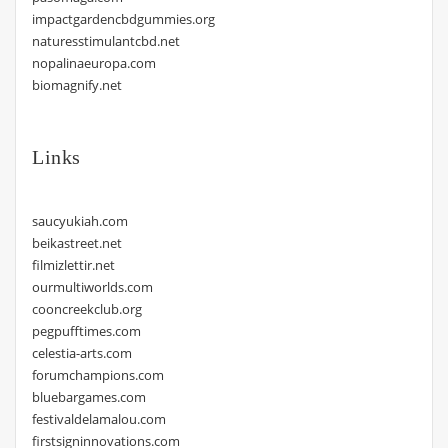
impactgardencbdgummies.org
naturesstimulantcbd.net
nopalinaeuropa.com
biomagnify.net
Links
saucyukiah.com
beikastreet.net
filmizlettir.net
ourmultiworlds.com
cooncreekclub.org
pegpufftimes.com
celestia-arts.com
forumchampions.com
bluebargames.com
festivaldelamalou.com
firstsigninnovations.com