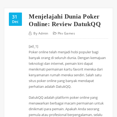
Menjelajahi Dunia Poker
31
Dec
Online: Review DatukQQ
By
Admin
Pkv Games
[ad_1]
Poker online telah menjadi hobi populer bagi
banyak orang di seluruh dunia. Dengan kemajuan
teknologi dan internet, pemain kini dapat
menikmati permainan kartu favorit mereka dari
kenyamanan rumah mereka sendiri. Salah satu
situs poker online yang banyak mendapat
perhatian adalah DatukQQ.
DatukQQ adalah platform poker online yang
menawarkan berbagai macam permainan untuk
dinikmati para pemain. Apakah Anda seorang
pemula atau profesional berpengalaman, selalu