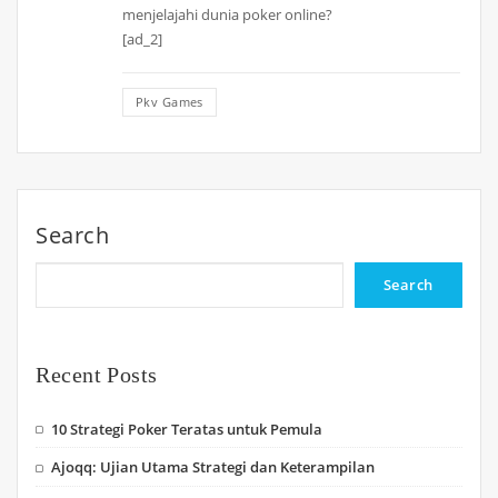
menjelajahi dunia poker online?
[ad_2]
Pkv Games
Search
Search
Recent Posts
10 Strategi Poker Teratas untuk Pemula
Ajoqq: Ujian Utama Strategi dan Keterampilan