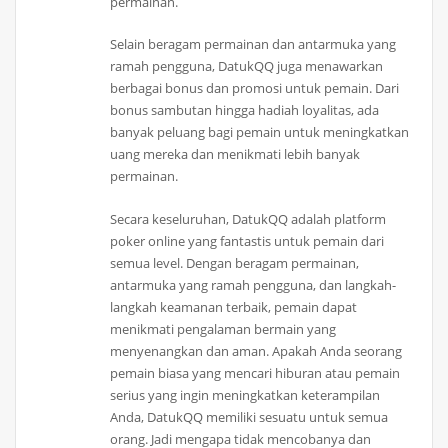
permainan.
Selain beragam permainan dan antarmuka yang
ramah pengguna, DatukQQ juga menawarkan
berbagai bonus dan promosi untuk pemain. Dari
bonus sambutan hingga hadiah loyalitas, ada
banyak peluang bagi pemain untuk meningkatkan
uang mereka dan menikmati lebih banyak
permainan.
Secara keseluruhan, DatukQQ adalah platform
poker online yang fantastis untuk pemain dari
semua level. Dengan beragam permainan,
antarmuka yang ramah pengguna, dan langkah-
langkah keamanan terbaik, pemain dapat
menikmati pengalaman bermain yang
menyenangkan dan aman. Apakah Anda seorang
pemain biasa yang mencari hiburan atau pemain
serius yang ingin meningkatkan keterampilan
Anda, DatukQQ memiliki sesuatu untuk semua
orang. Jadi mengapa tidak mencobanya dan