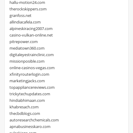
hallu-motion24.com
therockskippers.com
granfoss.net
allindiacafela.com
alpineskiracing2007.com
casino-vulkan-online.net
pitrepower.com
mediatown360.com
digitaleyestrainclinic.com
missionposible.com
online-casinos-vegas.com
xfinityrouterlogin.com
marketingjacks.com
topappliancereviews.com
trickytechupdates.com
hindiabhimaan.com
khabresach.com
thecbdblogs.com
autoresearchchemicals.com
apnabusinesskaro.com