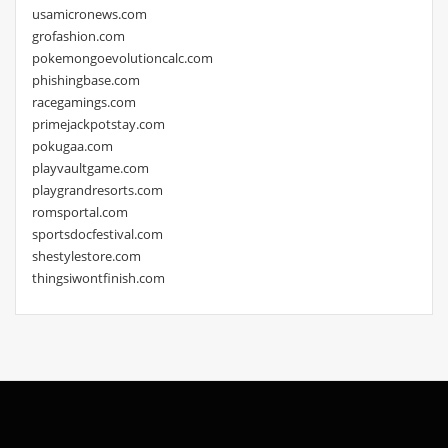
usamicronews.com
grofashion.com
pokemongoevolutioncalc.com
phishingbase.com
racegamings.com
primejackpotstay.com
pokugaa.com
playvaultgame.com
playgrandresorts.com
romsportal.com
sportsdocfestival.com
shestylestore.com
thingsiwontfinish.com