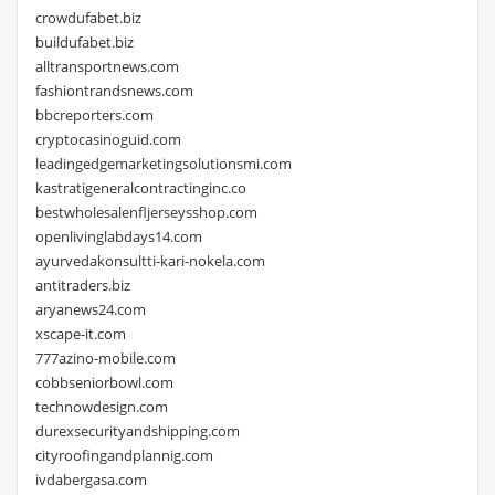
crowdufabet.biz
buildufabet.biz
alltransportnews.com
fashiontrandsnews.com
bbcreporters.com
cryptocasinoguid.com
leadingedgemarketingsolutionsmi.com
kastratigeneralcontractinginc.co
bestwholesalenfljerseysshop.com
openlivinglabdays14.com
ayurvedakonsultti-kari-nokela.com
antitraders.biz
aryanews24.com
xscape-it.com
777azino-mobile.com
cobbseniorbowl.com
technowdesign.com
durexsecurityandshipping.com
cityroofingandplannig.com
ivdabergasa.com