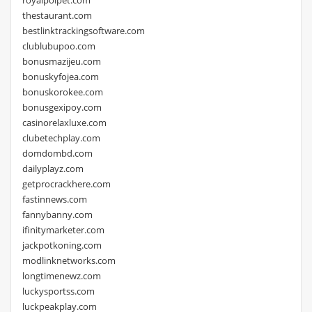
royalpoipet.com
thestaurant.com
bestlinktrackingsoftware.com
clublubupoo.com
bonusmazijeu.com
bonuskyfojea.com
bonuskorokee.com
bonusgexipoy.com
casinorelaxluxe.com
clubetechplay.com
domdombd.com
dailyplayz.com
getprocrackhere.com
fastinnews.com
fannybanny.com
ifinitymarketer.com
jackpotkoning.com
modlinknetworks.com
longtimenewz.com
luckysportss.com
luckpeakplay.com