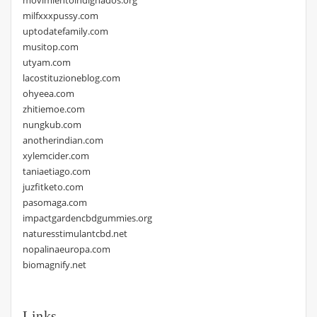
movimientoindignados.org
milfxxxpussy.com
uptodatefamily.com
musitop.com
utyam.com
lacostituzioneblog.com
ohyeea.com
zhitiemoe.com
nungkub.com
anotherindian.com
xylemcider.com
taniaetiago.com
juzfitketo.com
pasomaga.com
impactgardencbdgummies.org
naturesstimulantcbd.net
nopalinaeuropa.com
biomagnify.net
Links