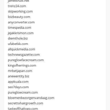
jamestrust.net
trenz24.com
skipworking.com
loizbeauty.com
anyconverter.com
timespedia.com
jejakkrismon.com
diemthole.biz
ufabetkk.com
allquickmedia.com
technewsgazette.com
pureglowfacecream.com
kingofherrings.com
mrbetjapan.com
anewentity.biz
appkuala.com
seo7days.com
pureglowcream.com
bloemenbezorgenvandaag.com
secrettohairgrowth.com
tasteofthaitogo.com