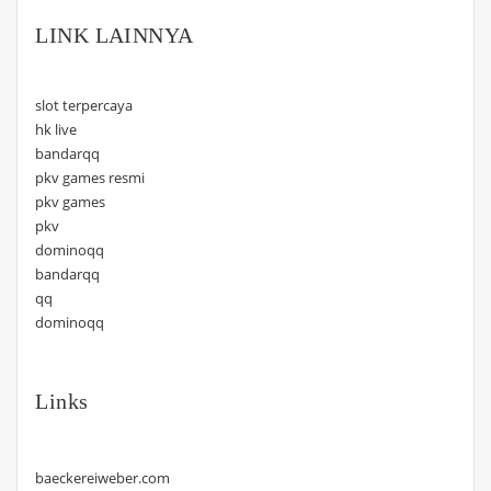
LINK LAINNYA
slot terpercaya
hk live
bandarqq
pkv games resmi
pkv games
pkv
dominoqq
bandarqq
qq
dominoqq
Links
baeckereiweber.com