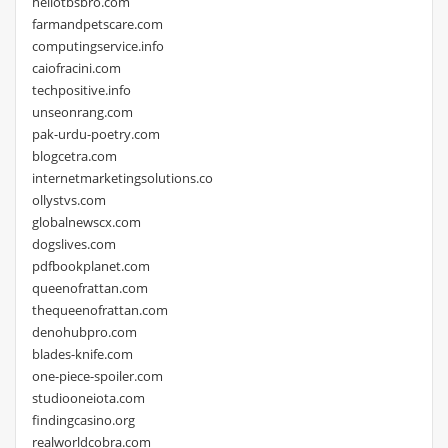
hellotbsbro.com
farmandpetscare.com
computingservice.info
caiofracini.com
techpositive.info
unseonrang.com
pak-urdu-poetry.com
blogcetra.com
internetmarketingsolutions.co
ollystvs.com
globalnewscx.com
dogslives.com
pdfbookplanet.com
queenofrattan.com
thequeenofrattan.com
denohubpro.com
blades-knife.com
one-piece-spoiler.com
studiooneiota.com
findingcasino.org
realworldcobra.com