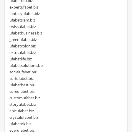
ufabetclip.biz
expertufabet.biz
fantasyufabet.biz
ufabetsiam.biz
swissufabet.biz
ufabetbusiness.biz
greenufabet.biz
ufabetcolor.biz
extraufabet.biz
ufabetlife.biz
ufabetsolutions.biz
socialufabet.biz
surfufabet.biz
ufabetbest.biz
sureufabet.biz
customufabet.biz
storyufabet.biz
epicufabet.biz
crystalufabet.biz
ufabetok.biz
everufabet.biz