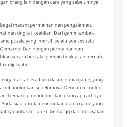
ngan orang lain dengan cara yang sebelumnya
bagai macam permainan dan pengalaman,
at dan tingkat keahlian. Dari game tembak-
me puzzle yang imersif, selalu ada sesuatu
m Gemarqq. Dan dengan permainan dan
kan secara berkala, pemain tidak akan pernah
k dijelajahi.
mengantarkan era baru dalam dunia game, yang
sosial dibandingkan sebelumnya. Dengan teknologi
n, Gemarqq mendefinisikan ulang apa artinya
ika Anda siap untuk menemukan dunia game yang
 saatnya untuk terjun ke Gemarqq dan merasakan