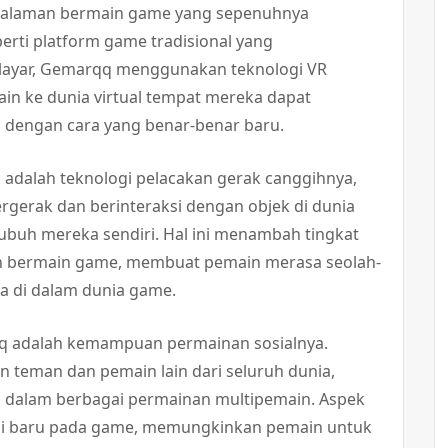
alaman bermain game yang sepenuhnya
seperti platform game tradisional yang
layar, Gemarqq menggunakan teknologi VR
n ke dunia virtual tempat mereka dapat
n dengan cara yang benar-benar baru.
 adalah teknologi pelacakan gerak canggihnya,
erak dan berinteraksi dengan objek di dunia
ubuh mereka sendiri. Hal ini menambah tingkat
n bermain game, membuat pemain merasa seolah-
a di dalam dunia game.
qq adalah kemampuan permainan sosialnya.
 teman dan pemain lain dari seluruh dunia,
i dalam berbagai permainan multipemain. Aspek
si baru pada game, memungkinkan pemain untuk