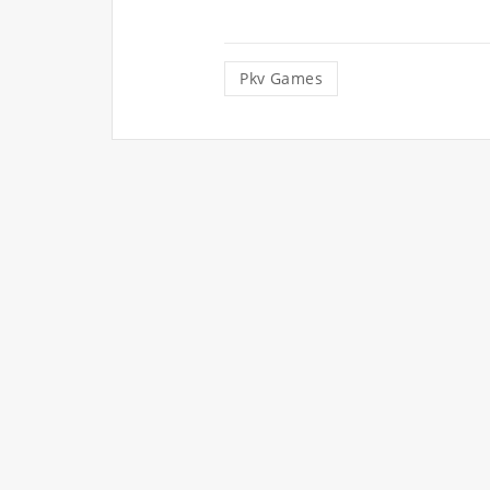
Pkv Games