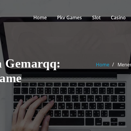
Home
Pkv Games
Slot
Casino
a Gemarqq:
Home
Menem
Game