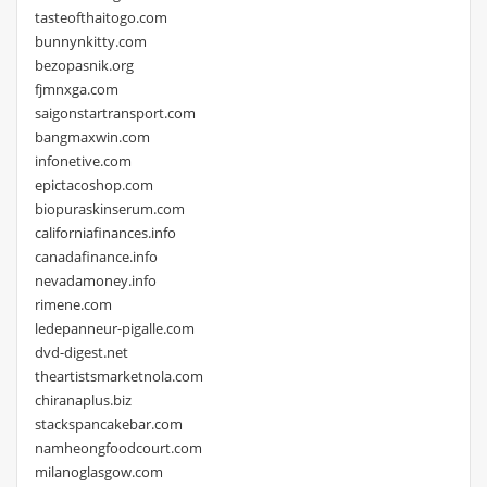
tasteofthaitogo.com
bunnynkitty.com
bezopasnik.org
fjmnxga.com
saigonstartransport.com
bangmaxwin.com
infonetive.com
epictacoshop.com
biopuraskinserum.com
californiafinances.info
canadafinance.info
nevadamoney.info
rimene.com
ledepanneur-pigalle.com
dvd-digest.net
theartistsmarketnola.com
chiranaplus.biz
stackspancakebar.com
namheongfoodcourt.com
milanoglasgow.com