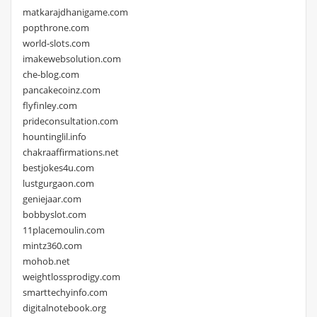
matkarajdhanigame.com
popthrone.com
world-slots.com
imakewebsolution.com
che-blog.com
pancakecoinz.com
flyfinley.com
prideconsultation.com
hountinglil.info
chakraaffirmations.net
bestjokes4u.com
lustgurgaon.com
geniejaar.com
bobbyslot.com
11placemoulin.com
mintz360.com
mohob.net
weightlossprodigy.com
smarttechyinfo.com
digitalnotebook.org