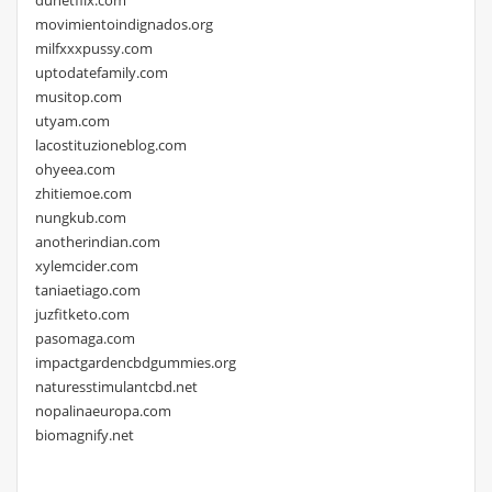
movimientoindignados.org
milfxxxpussy.com
uptodatefamily.com
musitop.com
utyam.com
lacostituzioneblog.com
ohyeea.com
zhitiemoe.com
nungkub.com
anotherindian.com
xylemcider.com
taniaetiago.com
juzfitketo.com
pasomaga.com
impactgardencbdgummies.org
naturesstimulantcbd.net
nopalinaeuropa.com
biomagnify.net