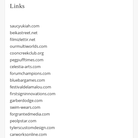
Links
saucyukiah.com
beikastreet.net
filmizlettir.net
ourmultiworlds.com
cooncreekclub.org
pegpufftimes.com
celestia-arts.com
forumchampions.com
bluebargames.com
festivaldelamalou.com
firstsigninnovations.com
garberdodge.com
swim-wears.com
forgrantedmedia.com
peolpstar.com
tylerscustomdesign.com
carworksonline.com