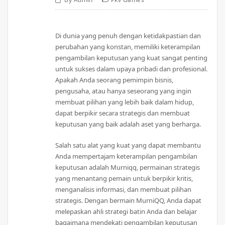
Di dunia yang penuh dengan ketidakpastian dan
perubahan yang konstan, memiliki keterampilan
pengambilan keputusan yang kuat sangat penting
untuk sukses dalam upaya pribadi dan profesional.
Apakah Anda seorang pemimpin bisnis,
pengusaha, atau hanya seseorang yang ingin
membuat pilihan yang lebih baik dalam hidup,
dapat berpikir secara strategis dan membuat
keputusan yang baik adalah aset yang berharga.
Salah satu alat yang kuat yang dapat membantu
Anda mempertajam keterampilan pengambilan
keputusan adalah Murniqq, permainan strategis
yang menantang pemain untuk berpikir kritis,
menganalisis informasi, dan membuat pilihan
strategis. Dengan bermain MurniQQ, Anda dapat
melepaskan ahli strategi batin Anda dan belajar
bagaimana mendekati pengambilan keputusan