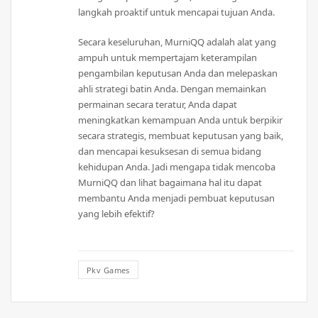
langkah proaktif untuk mencapai tujuan Anda.
Secara keseluruhan, MurniQQ adalah alat yang
ampuh untuk mempertajam keterampilan
pengambilan keputusan Anda dan melepaskan
ahli strategi batin Anda. Dengan memainkan
permainan secara teratur, Anda dapat
meningkatkan kemampuan Anda untuk berpikir
secara strategis, membuat keputusan yang baik,
dan mencapai kesuksesan di semua bidang
kehidupan Anda. Jadi mengapa tidak mencoba
MurniQQ dan lihat bagaimana hal itu dapat
membantu Anda menjadi pembuat keputusan
yang lebih efektif?
Pkv Games