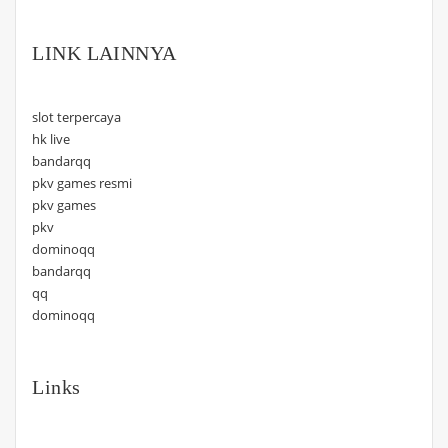
LINK LAINNYA
slot terpercaya
hk live
bandarqq
pkv games resmi
pkv games
pkv
dominoqq
bandarqq
qq
dominoqq
Links