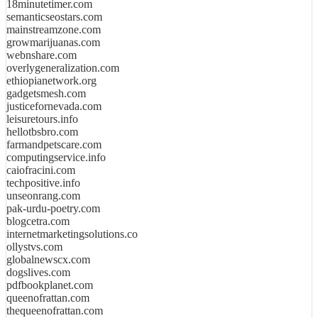
18minutetimer.com
semanticseostars.com
mainstreamzone.com
growmarijuanas.com
webnshare.com
overlygeneralization.com
ethiopianetwork.org
gadgetsmesh.com
justicefornevada.com
leisuretours.info
hellotbsbro.com
farmandpetscare.com
computingservice.info
caiofracini.com
techpositive.info
unseonrang.com
pak-urdu-poetry.com
blogcetra.com
internetmarketingsolutions.co
ollystvs.com
globalnewscx.com
dogslives.com
pdfbookplanet.com
queenofrattan.com
thequeenofrattan.com