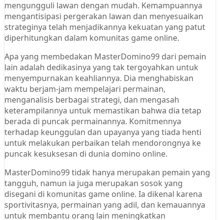
mengungguli lawan dengan mudah. Kemampuannya
mengantisipasi pergerakan lawan dan menyesuaikan
strateginya telah menjadikannya kekuatan yang patut
diperhitungkan dalam komunitas game online.
Apa yang membedakan MasterDomino99 dari pemain
lain adalah dedikasinya yang tak tergoyahkan untuk
menyempurnakan keahliannya. Dia menghabiskan
waktu berjam-jam mempelajari permainan,
menganalisis berbagai strategi, dan mengasah
keterampilannya untuk memastikan bahwa dia tetap
berada di puncak permainannya. Komitmennya
terhadap keunggulan dan upayanya yang tiada henti
untuk melakukan perbaikan telah mendorongnya ke
puncak kesuksesan di dunia domino online.
MasterDomino99 tidak hanya merupakan pemain yang
tangguh, namun ia juga merupakan sosok yang
disegani di komunitas game online. Ia dikenal karena
sportivitasnya, permainan yang adil, dan kemauannya
untuk membantu orang lain meningkatkan