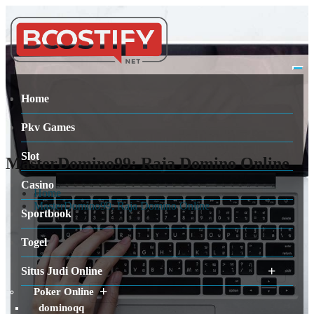
Skip
to
content
Home
Pkv Games
Slot
MasterDomino99: Raja Domino Online
Casino
Home
MasterDomino99: Raja Domino Online
Sportbook
Togel
Situs Judi Online
Poker Online
dominoqq