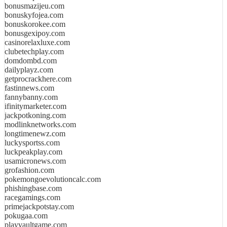
bonusmazijeu.com
bonuskyfojea.com
bonuskorokee.com
bonusgexipoy.com
casinorelaxluxe.com
clubetechplay.com
domdombd.com
dailyplayz.com
getprocrackhere.com
fastinnews.com
fannybanny.com
ifinitymarketer.com
jackpotkoning.com
modlinknetworks.com
longtimenewz.com
luckysportss.com
luckpeakplay.com
usamicronews.com
grofashion.com
pokemongoevolutioncalc.com
phishingbase.com
racegamings.com
primejackpotstay.com
pokugaa.com
playvaultgame.com