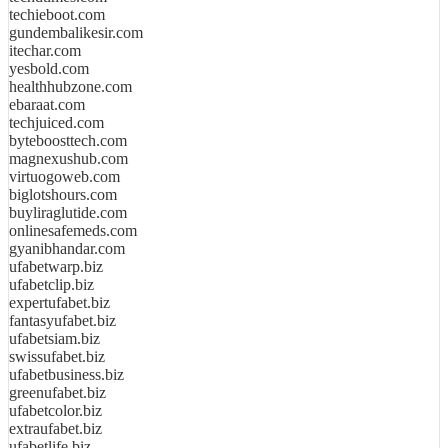
techieboot.com
gundembalikesir.com
itechar.com
yesbold.com
healthhubzone.com
ebaraat.com
techjuiced.com
byteboosttech.com
magnexushub.com
virtuogoweb.com
biglotshours.com
buyliraglutide.com
onlinesafemeds.com
gyanibhandar.com
ufabetwarp.biz
ufabetclip.biz
expertufabet.biz
fantasyufabet.biz
ufabetsiam.biz
swissufabet.biz
ufabetbusiness.biz
greenufabet.biz
ufabetcolor.biz
extraufabet.biz
ufabetlife.biz