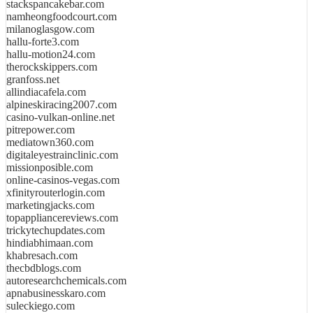
stackspancakebar.com
namheongfoodcourt.com
milanoglasgow.com
hallu-forte3.com
hallu-motion24.com
therockskippers.com
granfoss.net
allindiacafela.com
alpineskiracing2007.com
casino-vulkan-online.net
pitrepower.com
mediatown360.com
digitaleyestrainclinic.com
missionposible.com
online-casinos-vegas.com
xfinityrouterlogin.com
marketingjacks.com
topappliancereviews.com
trickytechupdates.com
hindiabhimaan.com
khabresach.com
thecbdblogs.com
autoresearchchemicals.com
apnabusinesskaro.com
suleckiego.com