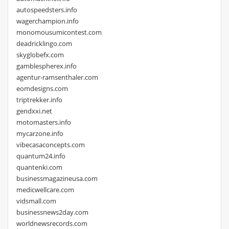
autospeedsters.info
wagerchampion.info
monomousumicontest.com
deadricklingo.com
skyglobefx.com
gamblespherex.info
agentur-ramsenthaler.com
eomdesigns.com
triptrekker.info
gendxxi.net
motomasters.info
mycarzone.info
vibecasaconcepts.com
quantum24.info
quantenki.com
businessmagazineusa.com
medicwellcare.com
vidsmall.com
businessnews2day.com
worldnewsrecords.com