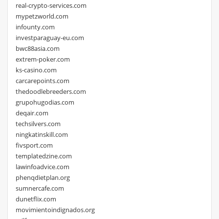
real-crypto-services.com
mypetzworld.com
infounty.com
investparaguay-eu.com
bwc88asia.com
extrem-poker.com
ks-casino.com
carcarepoints.com
thedoodlebreeders.com
grupohugodias.com
deqair.com
techsilvers.com
ningkatinskill.com
fivsport.com
templatedzine.com
lawinfoadvice.com
phenqdietplan.org
sumnercafe.com
dunetflix.com
movimientoindignados.org