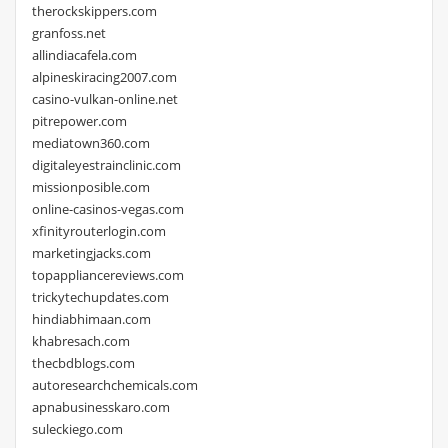
therockskippers.com
granfoss.net
allindiacafela.com
alpineskiracing2007.com
casino-vulkan-online.net
pitrepower.com
mediatown360.com
digitaleyestrainclinic.com
missionposible.com
online-casinos-vegas.com
xfinityrouterlogin.com
marketingjacks.com
topappliancereviews.com
trickytechupdates.com
hindiabhimaan.com
khabresach.com
thecbdblogs.com
autoresearchchemicals.com
apnabusinesskaro.com
suleckiego.com