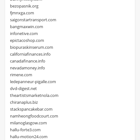
bezopasnik.org
fjmnxga.com
saigonstartransport.com
bangmaxwin.com
infonetive.com
epictacoshop.com
biopuraskinserum.com
californiafinances.info
canadafinance.info
nevadamoney.info
rimene.com
ledepanneur-pigalle.com
dvd-digest.net
theartistsmarketnola.com
chiranaplus.biz
stackspancakebar.com
namheongfoodcourt.com
milanoglasgow.com
hallu-forte3.com
hallu-motion24.com