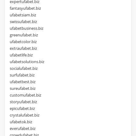
expertufabet.biz
fantasyufabet.biz
ufabetsiam.biz
swissufabet.biz
ufabetbusiness.biz
greenufabet.biz
ufabetcolor.biz
extraufabet.biz
ufabetlife.biz
ufabetsolutions.biz
socialufabet.biz
surfufabet.biz
ufabetbest.biz
sureufabet.biz
customufabet.biz
storyufabet.biz
epicufabet.biz
crystalufabet.biz
ufabetok.biz
everufabet.biz
crowdufabet.biz