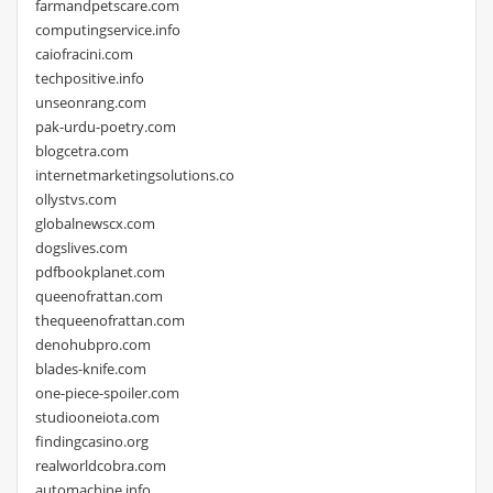
farmandpetscare.com
computingservice.info
caiofracini.com
techpositive.info
unseonrang.com
pak-urdu-poetry.com
blogcetra.com
internetmarketingsolutions.co
ollystvs.com
globalnewscx.com
dogslives.com
pdfbookplanet.com
queenofrattan.com
thequeenofrattan.com
denohubpro.com
blades-knife.com
one-piece-spoiler.com
studiooneiota.com
findingcasino.org
realworldcobra.com
automachine.info