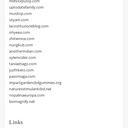
milfxxxpussy.com
uptodatefamily.com
musitop.com
utyam.com
lacostituzioneblog.com
ohyeea.com
zhitiemoe.com
nungkub.com
anotherindian.com
xylemcider.com
taniaetiago.com
juzfitketo.com
pasomaga.com
impactgardencbdgummies.org
naturesstimulantcbd.net
nopalinaeuropa.com
biomagnify.net
Links