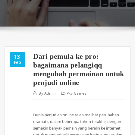
Dari pemula ke pro:
13
Feb
bagaimana pelangiqq
mengubah permainan untuk
penjudi online
By
Admin
Pkv Games
Dunia perjudian online telah melihat perubahan
dramatis dalam beberapa tahun terakhir, dengan
semakin banyak pemain yang beralih ke internet
untuk memperbaiki permainan kasino, poker, dan