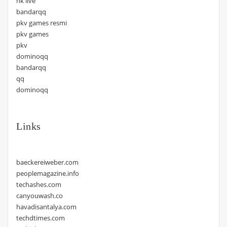
hk live
bandarqq
pkv games resmi
pkv games
pkv
dominoqq
bandarqq
qq
dominoqq
Links
baeckereiweber.com
peoplemagazine.info
techashes.com
canyouwash.co
havadisantalya.com
techdtimes.com