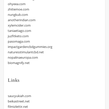
ohyeea.com
zhitiemoe.com
nungkub.com
anotherindian.com
xylemcider.com
taniaetiago.com
juzfitketo.com
pasomaga.com
impactgardencbdgummies.org
naturesstimulantcbd.net
nopalinaeuropa.com
biomagnify.net
Links
saucyukiah.com
beikastreet.net
filmizlettir.net