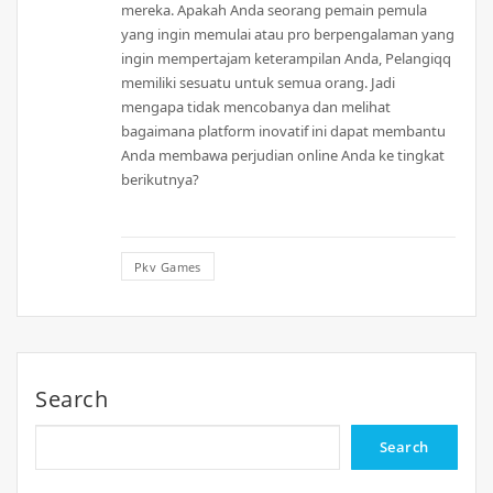
mereka. Apakah Anda seorang pemain pemula
yang ingin memulai atau pro berpengalaman yang
ingin mempertajam keterampilan Anda, Pelangiqq
memiliki sesuatu untuk semua orang. Jadi
mengapa tidak mencobanya dan melihat
bagaimana platform inovatif ini dapat membantu
Anda membawa perjudian online Anda ke tingkat
berikutnya?
Pkv Games
Search
Search