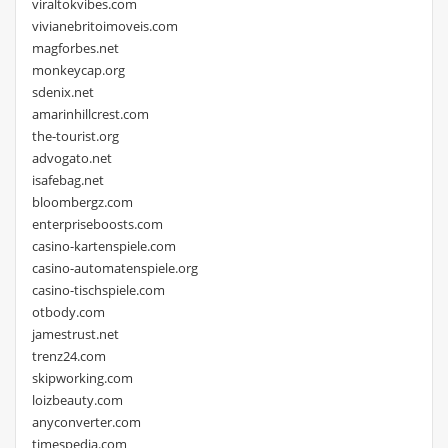
viraltokvibes.com
vivianebritoimoveis.com
magforbes.net
monkeycap.org
sdenix.net
amarinhillcrest.com
the-tourist.org
advogato.net
isafebag.net
bloombergz.com
enterpriseboosts.com
casino-kartenspiele.com
casino-automatenspiele.org
casino-tischspiele.com
otbody.com
jamestrust.net
trenz24.com
skipworking.com
loizbeauty.com
anyconverter.com
timespedia.com