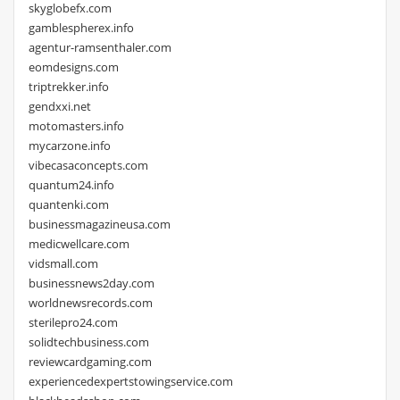
skyglobefx.com
gamblespherex.info
agentur-ramsenthaler.com
eomdesigns.com
triptrekker.info
gendxxi.net
motomasters.info
mycarzone.info
vibecasaconcepts.com
quantum24.info
quantenki.com
businessmagazineusa.com
medicwellcare.com
vidsmall.com
businessnews2day.com
worldnewsrecords.com
sterilepro24.com
solidtechbusiness.com
reviewcardgaming.com
experiencedexpertstowingservice.com