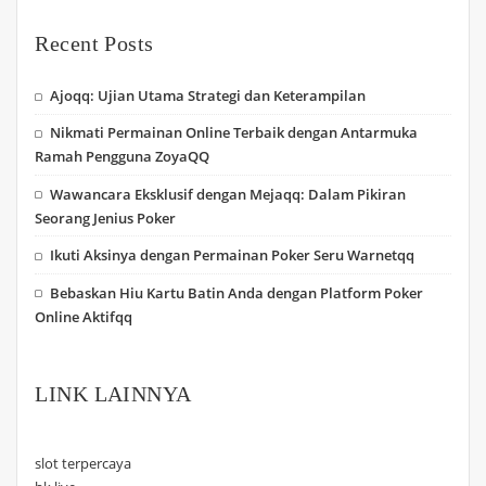
Recent Posts
Ajoqq: Ujian Utama Strategi dan Keterampilan
Nikmati Permainan Online Terbaik dengan Antarmuka
Ramah Pengguna ZoyaQQ
Wawancara Eksklusif dengan Mejaqq: Dalam Pikiran
Seorang Jenius Poker
Ikuti Aksinya dengan Permainan Poker Seru Warnetqq
Bebaskan Hiu Kartu Batin Anda dengan Platform Poker
Online Aktifqq
LINK LAINNYA
slot terpercaya