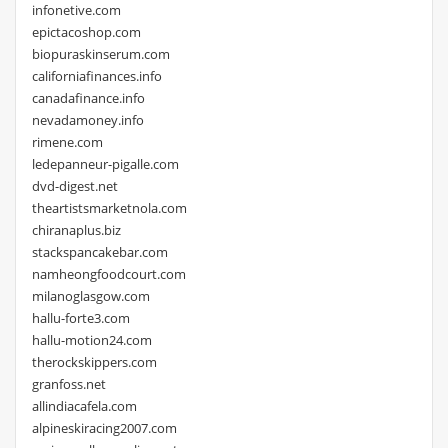
infonetive.com
epictacoshop.com
biopuraskinserum.com
californiafinances.info
canadafinance.info
nevadamoney.info
rimene.com
ledepanneur-pigalle.com
dvd-digest.net
theartistsmarketnola.com
chiranaplus.biz
stackspancakebar.com
namheongfoodcourt.com
milanoglasgow.com
hallu-forte3.com
hallu-motion24.com
therockskippers.com
granfoss.net
allindiacafela.com
alpineskiracing2007.com