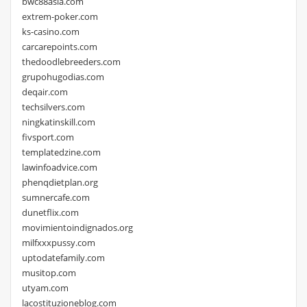
bwc88asia.com
extrem-poker.com
ks-casino.com
carcarepoints.com
thedoodlebreeders.com
grupohugodias.com
deqair.com
techsilvers.com
ningkatinskill.com
fivsport.com
templatedzine.com
lawinfoadvice.com
phenqdietplan.org
sumnercafe.com
dunetflix.com
movimientoindignados.org
milfxxxpussy.com
uptodatefamily.com
musitop.com
utyam.com
lacostituzioneblog.com