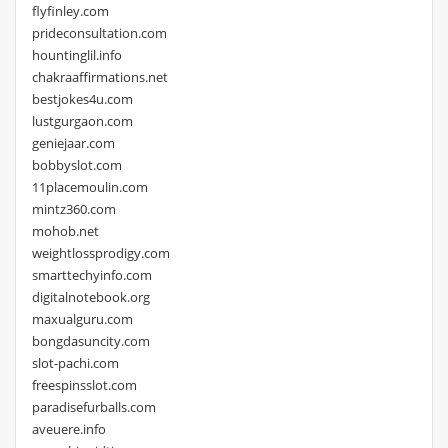
flyfinley.com
prideconsultation.com
hountinglil.info
chakraaffirmations.net
bestjokes4u.com
lustgurgaon.com
geniejaar.com
bobbyslot.com
11placemoulin.com
mintz360.com
mohob.net
weightlossprodigy.com
smarttechyinfo.com
digitalnotebook.org
maxualguru.com
bongdasuncity.com
slot-pachi.com
freespinsslot.com
paradisefurballs.com
aveuere.info