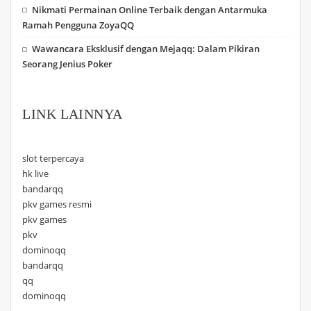
Nikmati Permainan Online Terbaik dengan Antarmuka
Ramah Pengguna ZoyaQQ
Wawancara Eksklusif dengan Mejaqq: Dalam Pikiran
Seorang Jenius Poker
LINK LAINNYA
slot terpercaya
hk live
bandarqq
pkv games resmi
pkv games
pkv
dominoqq
bandarqq
qq
dominoqq