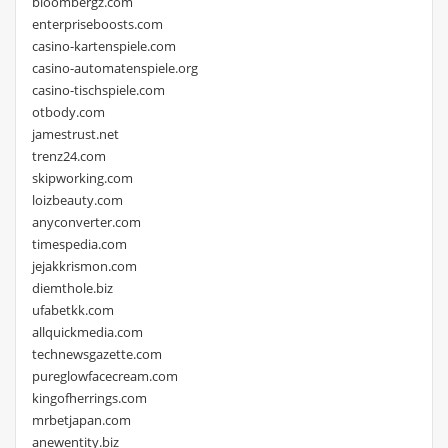
bloombergz.com
enterpriseboosts.com
casino-kartenspiele.com
casino-automatenspiele.org
casino-tischspiele.com
otbody.com
jamestrust.net
trenz24.com
skipworking.com
loizbeauty.com
anyconverter.com
timespedia.com
jejakkrismon.com
diemthole.biz
ufabetkk.com
allquickmedia.com
technewsgazette.com
pureglowfacecream.com
kingofherrings.com
mrbetjapan.com
anewentity.biz