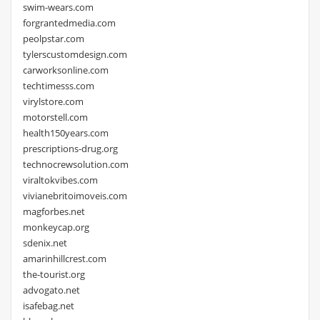
swim-wears.com
forgrantedmedia.com
peolpstar.com
tylerscustomdesign.com
carworksonline.com
techtimesss.com
virylstore.com
motorstell.com
health150years.com
prescriptions-drug.org
technocrewsolution.com
viraltokvibes.com
vivianebritoimoveis.com
magforbes.net
monkeycap.org
sdenix.net
amarinhillcrest.com
the-tourist.org
advogato.net
isafebag.net