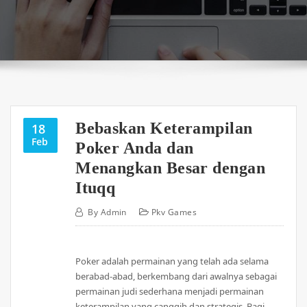
Bebaskan Keterampilan
18
Feb
Poker Anda dan
Menangkan Besar dengan
Ituqq
By
Admin
Pkv Games
Poker adalah permainan yang telah ada selama
berabad-abad, berkembang dari awalnya sebagai
permainan judi sederhana menjadi permainan
keterampilan yang canggih dan strategis. Bagi