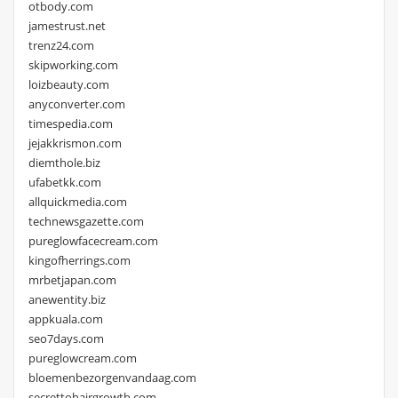
otbody.com
jamestrust.net
trenz24.com
skipworking.com
loizbeauty.com
anyconverter.com
timespedia.com
jejakkrismon.com
diemthole.biz
ufabetkk.com
allquickmedia.com
technewsgazette.com
pureglowfacecream.com
kingofherrings.com
mrbetjapan.com
anewentity.biz
appkuala.com
seo7days.com
pureglowcream.com
bloemenbezorgenvandaag.com
secrettohairgrowth.com