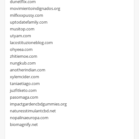
dunetflix.com
movimientoindignados.org
milfxxxpussy.com
uptodatefamily.com
musitop.com
utyam.com
lacostituzioneblog.com
ohyeea.com
zhitiemoe.com
nungkub.com
anotherindian.com
xylemcider.com
taniaetiago.com
juzfitketo.com
pasomaga.com
impactgardencbdgummies.org
naturesstimulantcbd.net
nopalinaeuropa.com
biomagnify.net