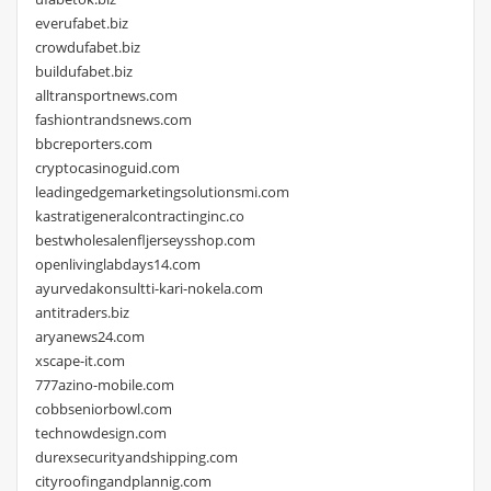
everufabet.biz
crowdufabet.biz
buildufabet.biz
alltransportnews.com
fashiontrandsnews.com
bbcreporters.com
cryptocasinoguid.com
leadingedgemarketingsolutionsmi.com
kastratigeneralcontractinginc.co
bestwholesalenfljerseysshop.com
openlivinglabdays14.com
ayurvedakonsultti-kari-nokela.com
antitraders.biz
aryanews24.com
xscape-it.com
777azino-mobile.com
cobbseniorbowl.com
technowdesign.com
durexsecurityandshipping.com
cityroofingandplannig.com