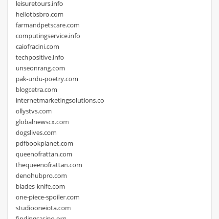
leisuretours.info
hellotbsbro.com
farmandpetscare.com
computingservice.info
caiofracini.com
techpositive.info
unseonrang.com
pak-urdu-poetry.com
blogcetra.com
internetmarketingsolutions.co
ollystvs.com
globalnewscx.com
dogslives.com
pdfbookplanet.com
queenofrattan.com
thequeenofrattan.com
denohubpro.com
blades-knife.com
one-piece-spoiler.com
studiooneiota.com
findingcasino.org