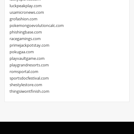
luckpeakplay.com
usamicronews.com
grofashion.com
pokemongoevolutioncalc.com
phishingbase.com
racegamings.com
primejackpotstay.com
pokugaa.com
playvaultgame.com
playgrandresorts.com
romsportal.com
sportsdocfestival.com
shestylestore.com
thingsiwontfinish.com