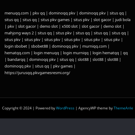
menuqq.com
|
pkv qq
|
dominoqq pkv
|
dominoqq pkv
|
situs qq
|
situs qq
|
situs qq
|
situs pkv games
|
situs pkv
|
slot gacor
|
judi bola
|
pkv
|
slot gacor
|
demo slot
|
x500 slot
|
slot gacor
|
demo slot
|
mahjong ways 2
|
situs qq
|
situs pkv
|
situs qq
|
situs qq
|
situs qq
|
situs pkv
|
situs pkv
|
situs pkv
|
situs pkv
|
situs pkv
|
situs pkv
|
login sbobet
|
sbobet88
|
dominoqq pkv
|
murniqq.com
|
hematqq.com
|
login menuqq
|
login murniqq
|
login hematqq
|
qq
|
bandarqq
|
dominoqq pkv
|
situs qq
|
slot88
|
slot88
|
slot88
|
dominoqq pkv
|
situs qq
|
pkv games
|
https://jurusqq.pkvgamesresmi.org/
Copyright © 2024 | Powered by
WordPress
|
AgencyWP theme by
ThemeArile