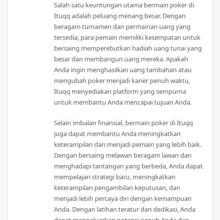
Salah satu keuntungan utama bermain poker di
Ituqq adalah peluang menang besar. Dengan
beragam turnamen dan permainan uang yang
tersedia, para pemain memiliki kesempatan untuk
bersaing memperebutkan hadiah uang tunai yang
besar dan membangun uang mereka. Apakah
Anda ingin menghasilkan uang tambahan atau
mengubah poker menjadi karier penuh waktu,
Ituqq menyediakan platform yang sempurna
untuk membantu Anda mencapai tujuan Anda.
Selain imbalan finansial, bermain poker di Ituqq
juga dapat membantu Anda meningkatkan
keterampilan dan menjadi pemain yang lebih baik.
Dengan bersaing melawan beragam lawan dan
menghadapi tantangan yang berbeda, Anda dapat
mempelajari strategi baru, meningkatkan
keterampilan pengambilan keputusan, dan
menjadi lebih percaya diri dengan kemampuan
Anda. Dengan latihan teratur dan dedikasi, Anda
dapat mengeluarkan potensi penuh Anda dan