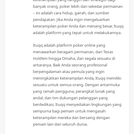
banyak orang, poker lebih dari sekedar permainan
– ini adalah cara hidup, gairah, dan sumber
pendapatan. Jika Anda ingin mengeluarkan
keterampilan poker Anda dan menang besar, Ituqq
adalah platform yang tepat untuk melakukannya.
Ituqq adalah platform poker online yang
menawarkan beragam permainan, dari Texas
Hold’em hingga Omaha, dan segala sesuatu di
antaranya. Baik Anda seorang profesional
berpengalaman atau pemula yang ingin
meningkatkan keterampilan Anda, Ituqq memiliki
sesuatu untuk semua orang. Dengan antarmuka
yang ramah pengguna, perangkat lunak yang
andal, dan tim dukungan pelanggan yang
berdedikasi, Ituqq menyediakan lingkungan yang
sempurna bagi pemain untuk mengasah
keterampilan mereka dan bersaing dengan
pemain lain dari seluruh dunia.