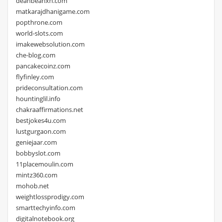
deanbeanxn.com
matkarajdhanigame.com
popthrone.com
world-slots.com
imakewebsolution.com
che-blog.com
pancakecoinz.com
flyfinley.com
prideconsultation.com
hountinglil.info
chakraaffirmations.net
bestjokes4u.com
lustgurgaon.com
geniejaar.com
bobbyslot.com
11placemoulin.com
mintz360.com
mohob.net
weightlossprodigy.com
smarttechyinfo.com
digitalnotebook.org