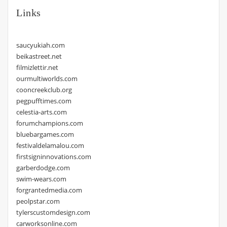
Links
saucyukiah.com
beikastreet.net
filmizlettir.net
ourmultiworlds.com
cooncreekclub.org
pegpufftimes.com
celestia-arts.com
forumchampions.com
bluebargames.com
festivaldelamalou.com
firstsigninnovations.com
garberdodge.com
swim-wears.com
forgrantedmedia.com
peolpstar.com
tylerscustomdesign.com
carworksonline.com