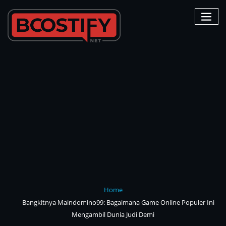
Skip
to
content