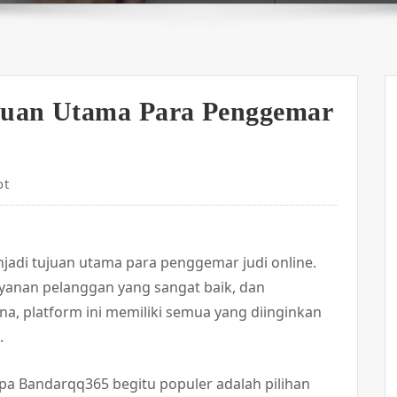
juan Utama Para Penggemar
ot
adi tujuan utama para penggemar judi online.
anan pelanggan yang sangat baik, dan
, platform ini memiliki semua yang diinginkan
.
pa Bandarqq365 begitu populer adalah pilihan