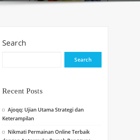
Search
Search
Recent Posts
Ajoqq: Ujian Utama Strategi dan
Keterampilan
Nikmati Permainan Online Terbaik