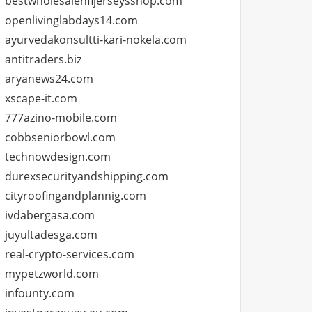
bestwholesalenfljerseysshop.com
openlivinglabdays14.com
ayurvedakonsultti-kari-nokela.com
antitraders.biz
aryanews24.com
xscape-it.com
777azino-mobile.com
cobbseniorbowl.com
technowdesign.com
durexsecurityandshipping.com
cityroofingandplannig.com
ivdabergasa.com
juyultadesga.com
real-crypto-services.com
mypetzworld.com
infounty.com