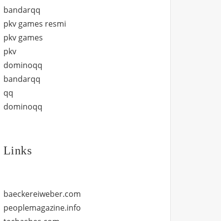
bandarqq
pkv games resmi
pkv games
pkv
dominoqq
bandarqq
qq
dominoqq
Links
baeckereiweber.com
peoplemagazine.info