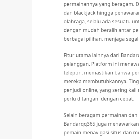
permainannya yang beragam. Dar
dan blackjack hingga penawaran
olahraga, selalu ada sesuatu un
dengan mudah beralih antar p
berbagai pilihan, menjaga segal
Fitur utama lainnya dari Band
pelanggan. Platform ini menawar
telepon, memastikan bahwa pem
mereka membutuhkannya. Tingka
penjudi online, yang sering kal
perlu ditangani dengan cepat.
Selain beragam permainan dan 
Bandarqq365 juga menawarka
pemain menavigasi situs dan m