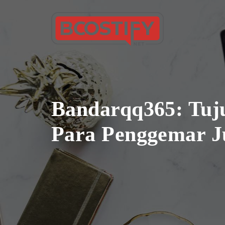
Skip
to
content
Bandarqq365: Tuj
Para Penggemar J