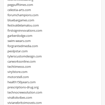
pegpufftimes.com
celestia-arts.com
forumchampions.com
bluebargames.com
festivaldelamalou.com
firstsigninnovations.com
garberdodge.com
swim-wears.com
forgrantedmedia.com
peolpstar.com
tylerscustomdesign.com
carworksonline.com
techtimesss.com
virylstore.com
motorstell.com
health150years.com
prescriptions-drug.org
technocrewsolution.com
viraltokvibes.com
vivianebritoimoveis.com