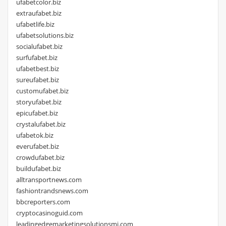
ufabetcolor.biz
extraufabet.biz
ufabetlife.biz
ufabetsolutions.biz
socialufabet.biz
surfufabet.biz
ufabetbest.biz
sureufabet.biz
customufabet.biz
storyufabet.biz
epicufabet.biz
crystalufabet.biz
ufabetok.biz
everufabet.biz
crowdufabet.biz
buildufabet.biz
alltransportnews.com
fashiontrandsnews.com
bbcreporters.com
cryptocasinoguid.com
leadingedgemarketingsolutionsmi.com