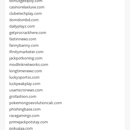
bonusgexipoy.com
casinorelaxluxe.com
clubetechplay.com
domdombd.com
dailyplayz.com
getprocrackhere.com
fastinnews.com
fannybanny.com
ifinitymarketer.com
jackpotkoning.com
modlinknetworks.com
longtimenewz.com
luckysportss.com
luckpeakplay.com
usamicronews.com
grofashion.com
pokemongoevolutioncalc.com
phishingbase.com
racegamings.com
primejackpotstay.com
pokugaa.com