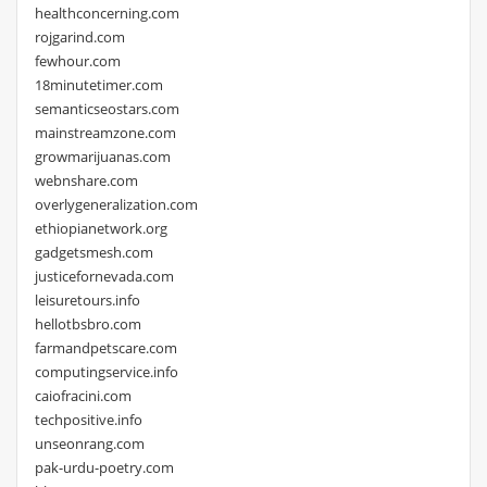
healthconcerning.com
rojgarind.com
fewhour.com
18minutetimer.com
semanticseostars.com
mainstreamzone.com
growmarijuanas.com
webnshare.com
overlygeneralization.com
ethiopianetwork.org
gadgetsmesh.com
justicefornevada.com
leisuretours.info
hellotbsbro.com
farmandpetscare.com
computingservice.info
caiofracini.com
techpositive.info
unseonrang.com
pak-urdu-poetry.com