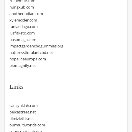
zhitiemoe.com
nungkub.com
anotherindian.com
xylemcider.com
taniaetiago.com
juzfitketo.com
pasomaga.com
impactgardencbdgummies.org
naturesstimulantcbd.net
nopalinaeuropa.com
biomagnify.net
Links
saucyukiah.com
beikastreet.net
filmizlettir.net
ourmultiworlds.com
cooncreekclub.org