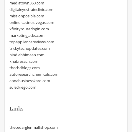
mediatown360.com
digitaleyestrainclinic.com
missionposible.com
online-casinos-vegas.com
xfinityrouterlogin.com
marketingjacks.com
topappliancereviews.com
trickytechupdates.com
hindiabhimaan.com
khabresach.com
thecbdblogs.com
autoresearchchemicals.com
apnabusinesskaro.com
suleckiego.com
Links
thecedarglenmaltshop.com