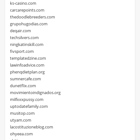
ks-casino.com
carcarepoints.com
thedoodlebreeders.com
grupohugodias.com
deqair.com
techsilvers.com
ningkatinskill.com
fivsport.com
templatedzine.com
lawinfoadvice.com
phenqdietplan.org
sumnercafe.com
dunetflix.com
movimientoindignados.org
milfxxxpussy.com
uptodatefamily.com
musitop.com
utyam.com
lacostituzioneblog.com
ohyeea.com