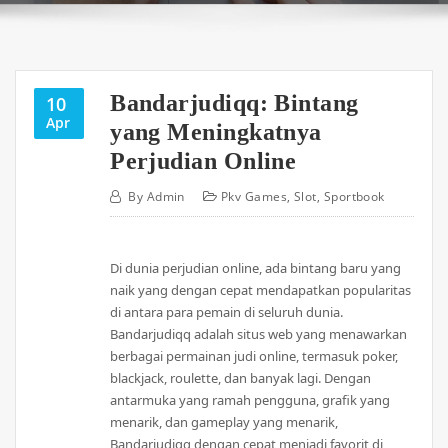
Bandarjudiqq: Bintang
10
Apr
yang Meningkatnya
Perjudian Online
By
Admin
Pkv Games
,
Slot
,
Sportbook
Di dunia perjudian online, ada bintang baru yang
naik yang dengan cepat mendapatkan popularitas
di antara para pemain di seluruh dunia.
Bandarjudiqq adalah situs web yang menawarkan
berbagai permainan judi online, termasuk poker,
blackjack, roulette, dan banyak lagi. Dengan
antarmuka yang ramah pengguna, grafik yang
menarik, dan gameplay yang menarik,
Bandarjudiqq dengan cepat menjadi favorit di