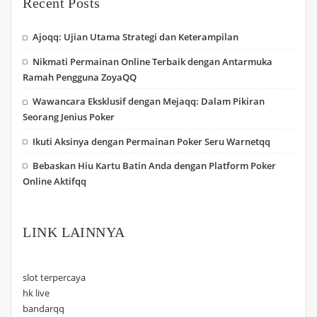
Recent Posts
Ajoqq: Ujian Utama Strategi dan Keterampilan
Nikmati Permainan Online Terbaik dengan Antarmuka
Ramah Pengguna ZoyaQQ
Wawancara Eksklusif dengan Mejaqq: Dalam Pikiran
Seorang Jenius Poker
Ikuti Aksinya dengan Permainan Poker Seru Warnetqq
Bebaskan Hiu Kartu Batin Anda dengan Platform Poker
Online Aktifqq
LINK LAINNYA
slot terpercaya
hk live
bandarqq